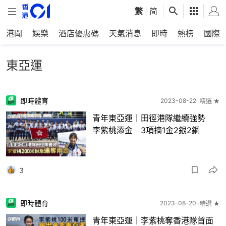
繁
|
简
港聞
娛樂
酒店優惠碼
天氣消息
即時
熱榜
國際
東亞運
即時體育
2023-08-22
精選 ★
青年東亞運｜田徑港隊繼續強勢
李紫桃添金 3項摘1金2銀2銅
3
即時體育
2023-08-20
精選 ★
青年東亞運｜李紫桃奪香港隊首面