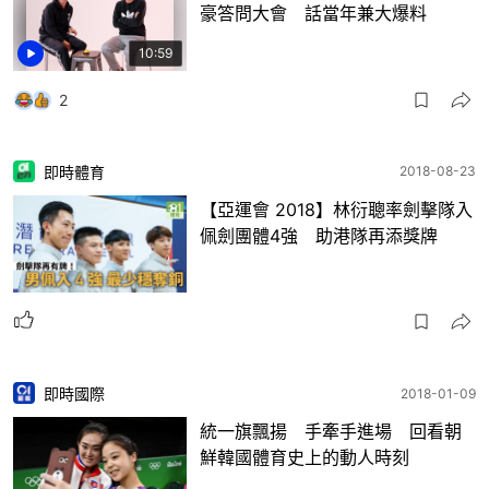
豪答問大會 話當年兼大爆料
10:59
2
即時體育
2018-08-23
【亞運會 2018】林衍聰率劍擊隊入
佩劍團體4強 助港隊再添獎牌
即時國際
2018-01-09
統一旗飄揚 手牽手進場 回看朝
鮮韓國體育史上的動人時刻