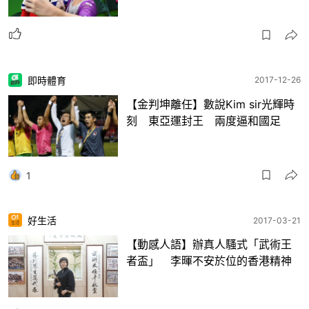
即時體育
2017-12-26
【金判坤離任】數說Kim sir光輝時
刻 東亞運封王 兩度逼和國足
1
好生活
2017-03-21
【動感人語】辦真人騷式「武術王
者盃」 李暉不安於位的香港精神