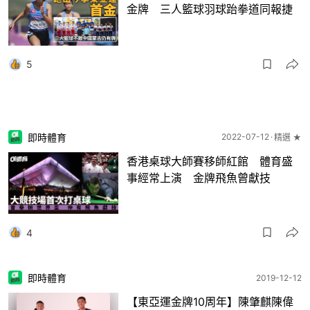
金牌 三人籃球羽球跆拳道同報捷
5
即時體育
2022-07-12
精選 ★
香港桌球大師賽移師紅館 體育盛
事經常上演 金牌飛魚曾獻技
4
即時體育
2019-12-12
【東亞運金牌10周年】陳肇麒陳偉