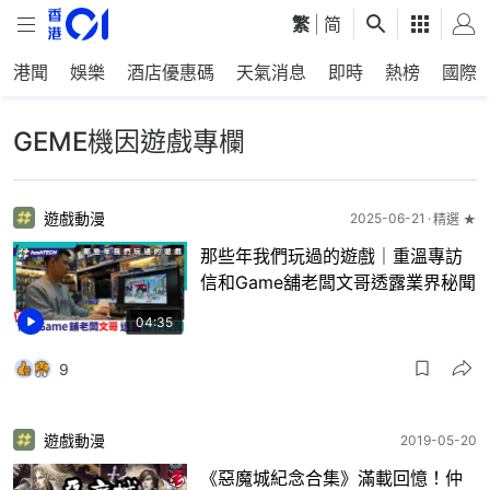
繁
|
简
港聞
娛樂
酒店優惠碼
天氣消息
即時
熱榜
國際
GEME機因遊戲專欄
遊戲動漫
2025-06-21
精選 ★
那些年我們玩過的遊戲｜重溫專訪
信和Game舖老闆文哥透露業界秘聞
04:35
9
遊戲動漫
2019-05-20
《惡魔城紀念合集》滿載回憶！仲