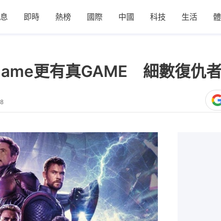
息
即時
熱榜
國際
中國
科技
生活
體
ndgame更有真GAME 細數復
28