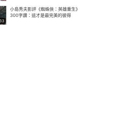
小島秀夫影評《蜘蛛俠：英雄重生》
300字讚：這才是最完美的彼得
:33