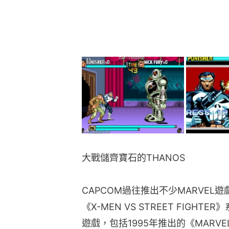
大戰儲齊寶石的THANOS
CAPCOM過往推出不少MARVEL遊戲
《X-MEN VS STREET FIG
遊戲，包括1995年推出的《MARVEL
街機CPS-2基板遊戲，曾移植為PS
MARVEL英雄及奸角人物，除了「復
蛛俠、HULK外，亦加入X-MEN的狼人
PSYLOCKE等，沒有街霸之類CA
腦是戴上無限手套的THANOS，
「力量寶石」就會增強招式、「時間
招式加入屬性效果等。