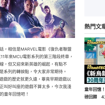
熱門文
，相信是MARVEL電影《復仇者聯盟
》，作為這11年來MCU電影系列的第三階段終章，
線，但又迎來新英雄的崛起，有點不
是系列的轉捩點，令大家非常期待。
電玩遊戲的歷史就更久遠，畢竟早期遊戲以
正叫好叫座的遊戲不算太多，今次我淺
童年回憶！
家的童年回憶吧！
磅回歸 4