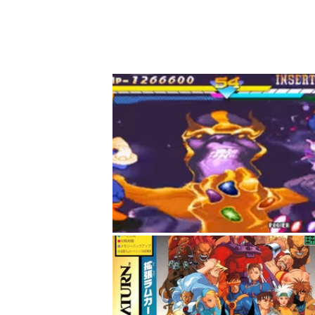
至於《MARVEL VS CAPCOM
MEN VS STREET FIGHTER》
外，其AIR COMBO連續技打法、