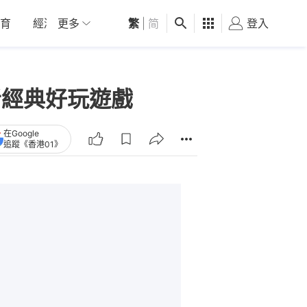
育
經濟
更多
01深圳
繁
觀點
|
简
健康
好食玩飛
登入
女
仇者經典好玩遊戲
在Google
追蹤《香港01》