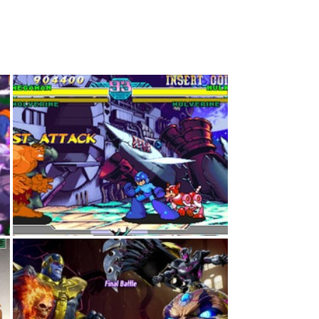
》首集在1998年推出，其概念來自同廠的《X-
，除了標榜MARVEL與CAPCOM旗下角色
超必駁超必的CANCEL駁招系統，亦受到玩