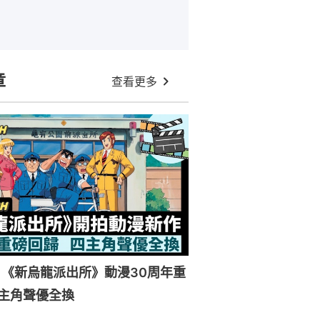
章
查看更多
《新烏龍派出所》動漫30周年重
主角聲優全換