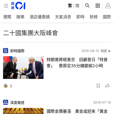
繁
|
简
港聞
娛樂
酒店優惠碼
天氣消息
即時
熱榜
國際
二十國集團大阪峰會
即時國際
2025-08-15
精選 ★
特朗普將晤普京 回顧昔日「特普
會」 曾原定35分鐘變逾2小時
3
深度報道
2019-07-10
國際金價暴漲 黃金或迎來「黃金