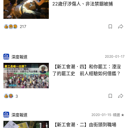
22歲仔涉傷人、非法禁錮被捕
217
深度報道
2020-01-17
【新工會潮．四】和你罷工：湮沒
了的罷工史 前人經驗如何借鑑？
3
深度報道
2020-01-15
精選 ★
【新工會潮．二】由街頭到職場