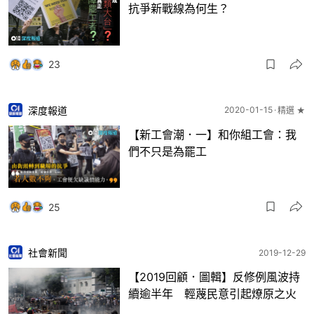
抗爭新戰線為何生？
23
深度報道
2020-01-15
精選 ★
【新工會潮．一】和你組工會：我
們不只是為罷工
25
社會新聞
2019-12-29
【2019回顧．圖輯】反修例風波持
續逾半年 輕蔑民意引起燎原之火