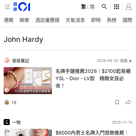
繁
|
简
港聞
娛樂
酒店優惠碼
天氣消息
即時
熱榜
國際
John Hardy
穿搭筆記
2026-06-25
精選 ★
名牌手鏈推薦2026｜$2100起易襯
YSL、Dior、LV款 精緻女孩必
收！
19
一物
2025-11-14
$6000內男士名牌入門首飾推薦｜