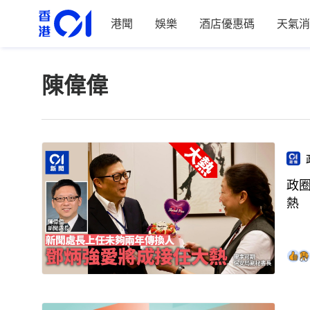
港聞
娛樂
酒店優惠碼
天氣消
陳偉偉
政
熱