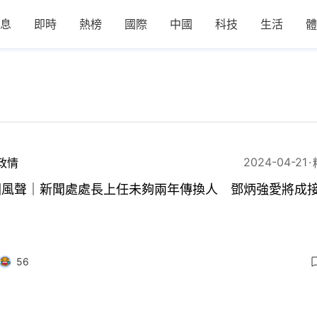
息
即時
熱榜
國際
中國
科技
生活
體
2024-04-21
政情
圈風聲｜新聞處處長上任未夠兩年傳換人 鄧炳強愛將成
56