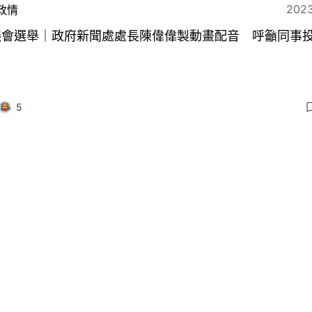
2023
政情
議會選舉｜政府新聞處處長陳偉偉製動畫配音 呼籲同事
5