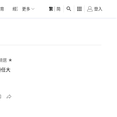
育
經濟
更多
01深圳
繁
觀點
|
简
健康
好食玩飛
登入
女
精選 ★
接任大