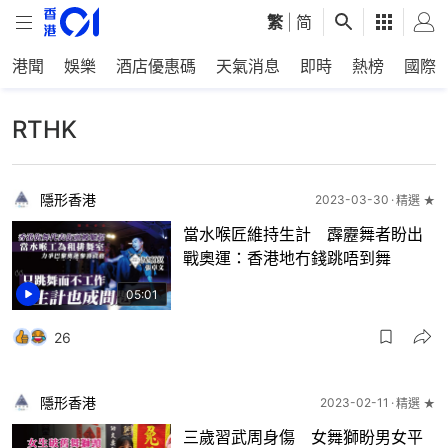
繁
|
简
港聞
娛樂
酒店優惠碼
天氣消息
即時
熱榜
國際
RTHK
隱形香港
2023-03-30
精選 ★
當水喉匠維持生計 霹靂舞者盼出
戰奧運：香港地冇錢跳唔到舞
05:01
26
隱形香港
2023-02-11
精選 ★
三歲習武周身傷 女舞獅盼男女平