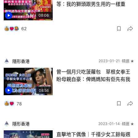
等：我的獅頭跟男生用的一樣重
08:06
62
隱形香港
2023-01-21
精選 ★
曾一個月只吃菠蘿包 草根女拳王
盼母親自豪：俾媽媽知有佢先有我
08:56
78
隱形香港
2023-01-14
精選 ★
直擊地下偶像｜千禧少女工餘每週