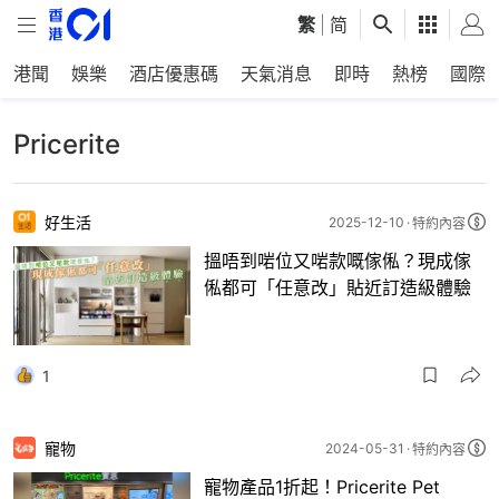
繁
|
简
港聞
娛樂
酒店優惠碼
天氣消息
即時
熱榜
國際
Pricerite
好生活
2025-12-10
特約內容
搵唔到啱位又啱款嘅傢俬？現成傢
俬都可「任意改」貼近訂造級體驗
1
寵物
2024-05-31
特約內容
寵物產品1折起！Pricerite Pet