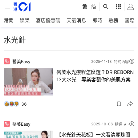
繁
|
简
港聞
娛樂
酒店優惠碼
天氣消息
即時
熱榜
國際
水光針
醫美Easy
2025-11-13
特約內容
醫美水光療程怎麼選？DR REBORN
13大水光 專業客製你的美肌方案
36
醫美Easy
2025-10-06
精選 ★
【水光針天花板】一文看清麗珠蘭