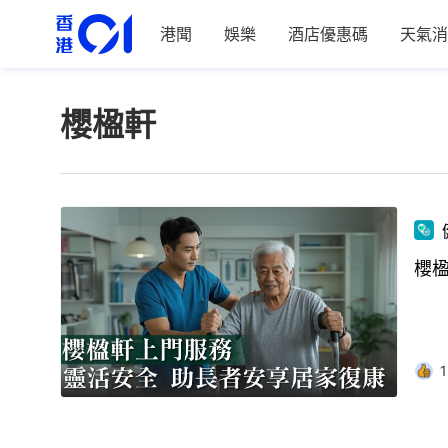
港聞
娛樂
酒店優惠碼
天氣消
櫻楹軒
櫻
1