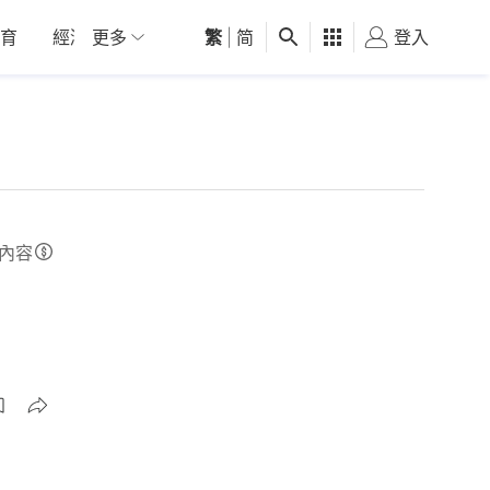
育
經濟
更多
01深圳
繁
觀點
|
简
健康
好食玩飛
登入
女
內容