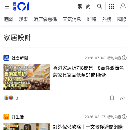
繁
|
简
港聞
娛樂
酒店優惠碼
天氣消息
即時
熱榜
國際
家居設計
社會新聞
2026-07-08
特約內容
香港家居折718開售 8萬件激筍名
牌家具家品低至$1或1折起
3
好生活
2026-03-27
特約內容
訂造傢俬攻略｜一文教你避開網購