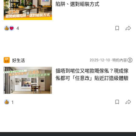
陷阱、選對組裝方式
4
好生活
2025-12-10
特約內容
搵唔到啱位又啱款嘅傢俬？現成傢
俬都可「任意改」貼近訂造級體驗
1