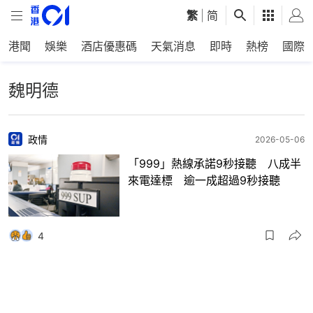
繁
|
简
港聞
娛樂
酒店優惠碼
天氣消息
即時
熱榜
國際
魏明德
政情
2026-05-06
「999」熱線承諾9秒接聽 八成半
來電達標 逾一成超過9秒接聽
4