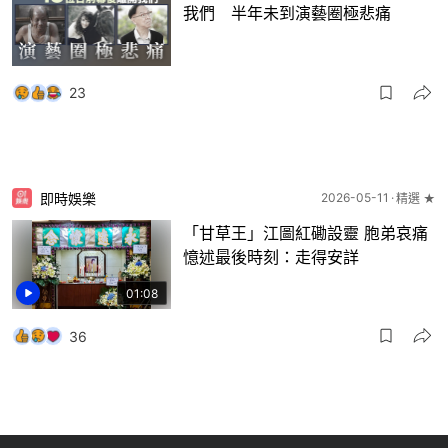
我們 半年未到演藝圈極悲痛
23
即時娛樂
2026-05-11
精選 ★
「甘草王」江圖紅磡設靈 胞弟哀痛
憶述最後時刻：走得安詳
01:08
36