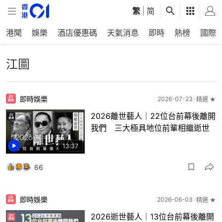
繁
|
简
港聞
娛樂
酒店優惠碼
天氣消息
即時
熱榜
國際
江圖
即時娛樂
2026-07-23
精選 ★
2026離世藝人｜22位台前幕後離開
我們 三大極具地位前輩相繼逝世
13:37
66
即時娛樂
2026-06-03
精選 ★
2026逝世藝人｜13位台前幕後離開