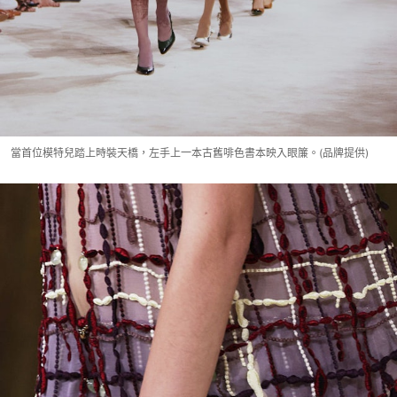
當首位模特兒踏上時裝天橋，左手上一本古舊啡色書本映入眼簾。(品牌提供)