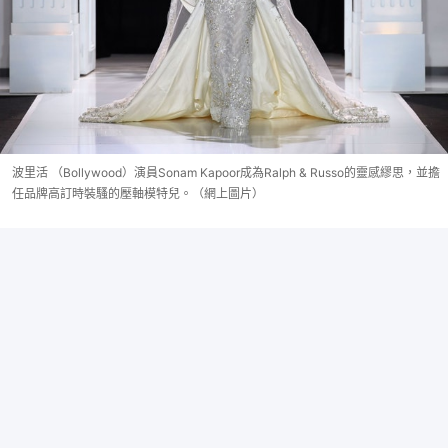
波里活 （Bollywood）演員Sonam Kapoor成為Ralph & Russo的靈感繆思，並擔
任品牌高訂時裝騷的壓軸模特兒。（網上圖片）