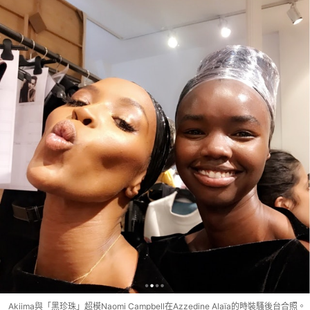
Akiima與「黑珍珠」超模Naomi Campbell在Azzedine Alaïa的時裝騷後台合照。