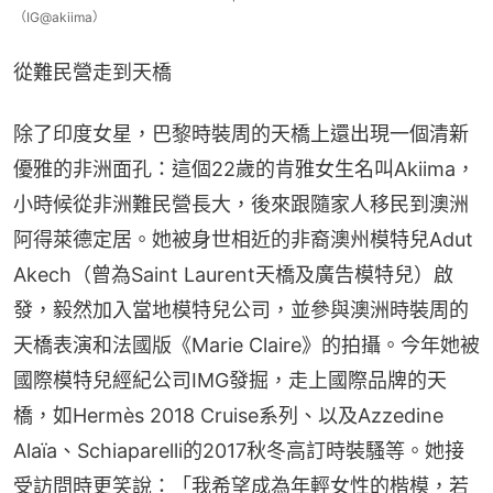
（IG@akiima）
從難民營走到天橋
除了印度女星，巴黎時裝周的天橋上還出現一個清新
優雅的非洲面孔：這個22歲的肯雅女生名叫Akiima，
小時候從非洲難民營長大，後來跟隨家人移民到澳洲
阿得萊德定居。她被身世相近的非裔澳州模特兒Adut 
Akech（曾為Saint Laurent天橋及廣告模特兒）啟
發，毅然加入當地模特兒公司，並參與澳洲時裝周的
天橋表演和法國版《Marie Claire》的拍攝。今年她被
國際模特兒經紀公司IMG發掘，走上國際品牌的天
橋，如Hermès 2018 Cruise系列、以及Azzedine 
Alaïa、Schiaparelli的2017秋冬高訂時裝騷等。她接
受訪問時更笑說：「我希望成為年輕女性的楷模，若