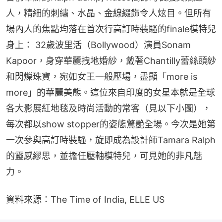
人，精細的刺繡、水晶、金線綴飾令人炫目。但所有
場內人的焦點均落在首次行高訂時裝騷的finale模特兒
身上： 32歲波里活（Bollywood）演員Sonam 
Kapoor，身穿華麗拽地婚紗，戴著Chantilly蕾絲頭紗
和閃爍珠寶，宛如女王一般壓場，盡顯「more is 
more」的華麗美態。這位來自印度的女星本就是全球
各大影展紅地毯及時尚活動的常客（見以下小圖），
每次都以show stopper的姿態驚艷全場。今次是她第
一次參與高訂時裝騷，旋即成為設計師Tamara Ralph
的靈感繆思，並擔任壓軸模特兒，可見她的非凡魅
力。
資料來源：The Time of India, ELLE US