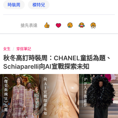
時裝周
模特兒
搶先表達
女生
穿搭筆記
秋冬高訂時裝周：CHANEL童話為題、
Schiaparelli向AI宣戰探索未知