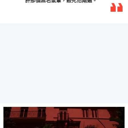
許那個無名鼠輩，殺死他兩遍。