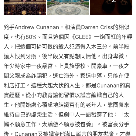
兇手Andrew Cunanan，和演員Darren Criss的相似
度，也有80%。而且這個因《GLEE》一炮而紅的年輕
人，把這個可憐可恨的殺人犯演得入木三分。前半段
讓人恨到牙癢，後半段又有點想同情他。出身卑微，
年少時家中一夜暴富、上貴族學校、開豪車，一夜之
間父親成為詐騙犯，逃亡海外、家道中落，只能在便
利店打工。這種大起大伏的人生，都是Cunanan的真
實經歷。從小的教育讓他習慣以謊言編織自己的人
生，他開始處心積慮地結識富有的老年人，靠圈養來
維持自己的虛榮生活。但劇中人一語戳穿了他：「太
懶不願意工作，太驕傲不願意被包養」。被富豪分手
後，Cunanan又被識穿他滿口謊言的朋友拋棄，才導