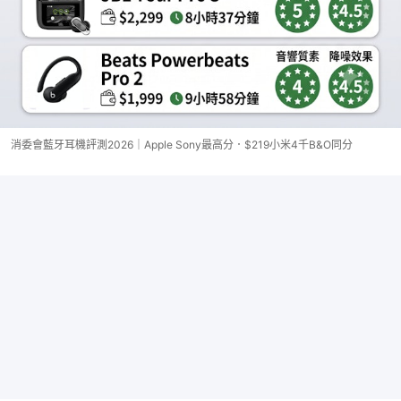
消委會藍牙耳機評測2026｜Apple Sony最高分．$219小米4千B&O同分