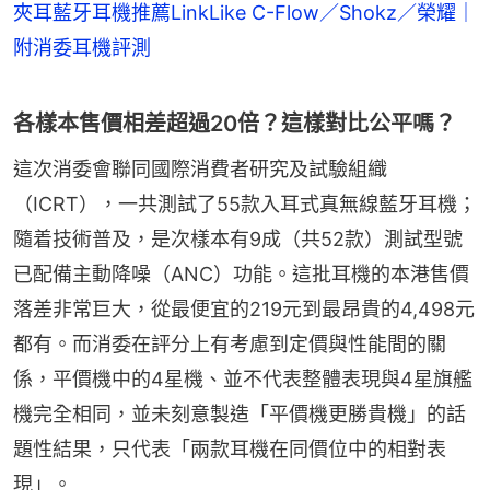
夾耳藍牙耳機推薦LinkLike C-Flow／Shokz／榮耀｜
附消委耳機評測
各樣本售價相差超過20倍？這樣對比公平嗎？
這次消委會聯同國際消費者研究及試驗組織
（ICRT），一共測試了55款入耳式真無線藍牙耳機；
隨着技術普及，是次樣本有9成（共52款）測試型號
已配備主動降噪（ANC）功能。這批耳機的本港售價
落差非常巨大，從最便宜的219元到最昂貴的4,498元
都有。而消委在評分上有考慮到定價與性能間的關
係，平價機中的4星機、並不代表整體表現與4星旗艦
機完全相同，並未刻意製造「平價機更勝貴機」的話
題性結果，只代表「兩款耳機在同價位中的相對表
現」。