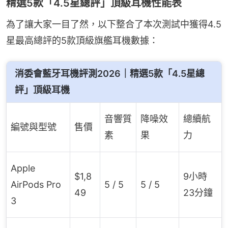
精選5款「4.5星總評」頂級耳機性能表
為了讓大家一目了然，以下整合了本次測試中獲得4.5
星最高總評的5款頂級旗艦耳機數據：
消委會藍牙耳機評測2026｜精選5款「4.5星總
評」頂級耳機
音響質
降噪效
總續航
編號與型號
售價
素
果
力
Apple
$1,8
9小時
AirPods Pro
5 / 5
5 / 5
49
23分鐘
3