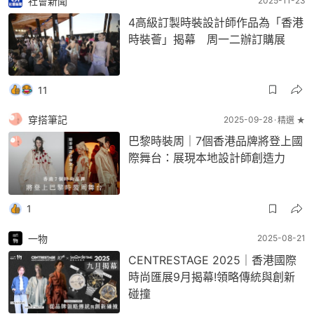
社會新聞
2025-11-23
4高級訂製時裝設計師作品為「香港
時裝薈」揭幕 周一二辦訂購展
11
穿搭筆記
2025-09-28
精選 ★
巴黎時裝周｜7個香港品牌將登上國
際舞台：展現本地設計師創造力
1
一物
2025-08-21
CENTRESTAGE 2025｜香港國際
時尚匯展9月揭幕!領略傳統與創新
碰撞