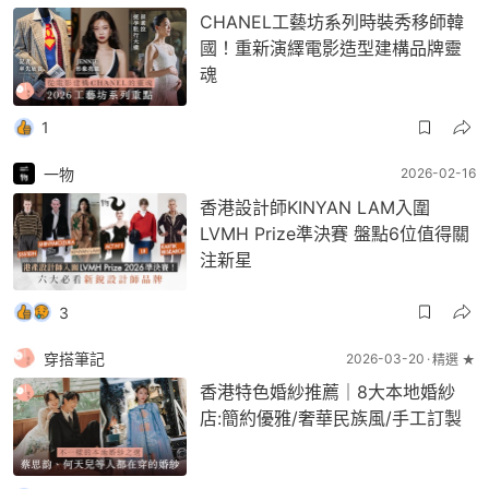
CHANEL工藝坊系列時裝秀移師韓
國！重新演繹電影造型建構品牌靈
魂
1
一物
2026-02-16
香港設計師KINYAN LAM入圍
LVMH Prize準決賽 盤點6位值得關
注新星
3
穿搭筆記
2026-03-20
精選 ★
香港特色婚紗推薦｜8大本地婚紗
店:簡約優雅/奢華民族風/手工訂製