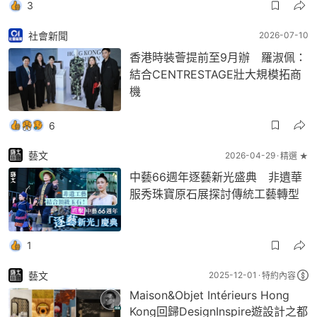
3
社會新聞
2026-07-10
香港時裝薈提前至9月辦 羅淑佩：
結合CENTRESTAGE壯大規模拓商
機
6
藝文
2026-04-29
精選 ★
中藝66週年逐藝新光盛典 非遺華
服秀珠寶原石展探討傳統工藝轉型
1
藝文
2025-12-01
特約內容
Maison&Objet Intérieurs Hong
Kong回歸DesignInspire遊設計之都