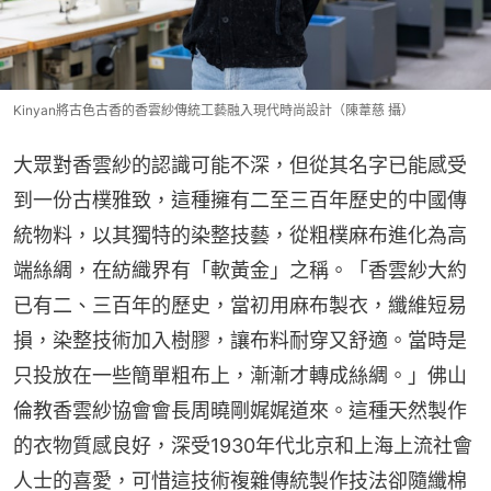
Kinyan將古色古香的香雲紗傳統工藝融入現代時尚設計（陳葦慈 攝）
大眾對香雲紗的認識可能不深，但從其名字已能感受
到一份古樸雅致，這種擁有二至三百年歷史的中國傳
統物料，以其獨特的染整技藝，從粗樸麻布進化為高
端絲綢，在紡織界有「軟黃金」之稱。「香雲紗大約
已有二、三百年的歷史，當初用麻布製衣，纖維短易
損，染整技術加入樹膠，讓布料耐穿又舒適。當時是
只投放在一些簡單粗布上，漸漸才轉成絲綢。」佛山
倫教香雲紗協會會長周曉剛娓娓道來。這種天然製作
的衣物質感良好，深受1930年代北京和上海上流社會
人士的喜愛，可惜這技術複雜傳統製作技法卻隨纖棉