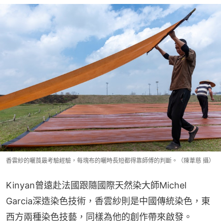
香雲紗的曬莨最考驗經驗，每塊布的曬時長短都得靠師傅的判斷。（陳葦慈 攝）
Kinyan曾遠赴法國跟隨國際天然染大師Michel 
Garcia深造染色技術，香雲紗則是中國傳統染色，東
西方兩種染色技藝，同樣為他的創作帶來啟發。