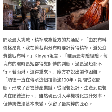
問及最大挑戰，精準成為雙方的共通點。「由於布料
價格昂貴，我在剪裁與分布時要計算得精準，避免浪
費整匹布料。」Kinyan坦言。「曬莨最考驗經驗，每
塊布的曬時長短都得靠師傅的判斷，過長過短都不
行。若雨淋，還得重來。」廠方亦說出製作困難。
「順德一直在傳承這個技術逾100年，期間從沒間
斷，形成了香雲紗產業鏈，從服裝設計、生產到包裝
均在順德進行。」雖然現已引入半機械化提升效率，
但傳統做法基本未變，保留了最純粹的匠心。