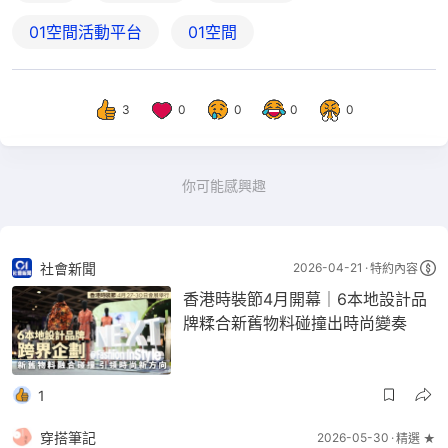
01空間活動平台
01空間
3
0
0
0
0
你可能感興趣
社會新聞
2026-04-21
特約內容
香港時裝節4月開幕｜6本地設計品
牌糅合新舊物料碰撞出時尚變奏
1
穿搭筆記
2026-05-30
精選 ★