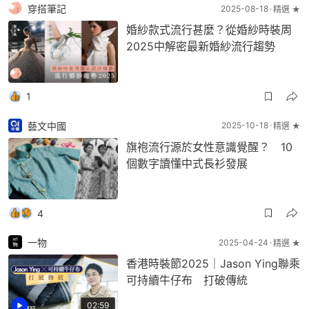
穿搭筆記
2025-08-18
精選 ★
婚紗款式流行甚麼？從婚紗時裝周
2025中解密最新婚紗流行趨勢
1
藝文中國
2025-10-18
精選 ★
旗袍流行源於女性意識覺醒？ 10
個數字讀懂中式長衫發展
4
一物
2025-04-24
精選 ★
香港時裝節2025｜Jason Ying聯乘
可持續牛仔布 打破傳統
02:59