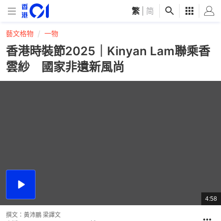
繁
|
简
藝文格物
一物
香港時裝節2025｜Kinyan Lam聯乘香
雲紗 國家非遺新風尚
播
放
4:58
總
影
共
片
時
撰文：
黃沛鵬 梁譯文
間