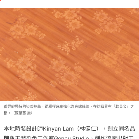
香雲紗獨特的染整技藝，從粗樸麻布進化為高端絲綢，在紡織界有「軟黃金」之
稱。（陳葦慈 攝）
本地時裝設計師Kinyan Lam（林健仁），創立同名品
牌與天然染色工作室Genau Studio，創作流露出對工