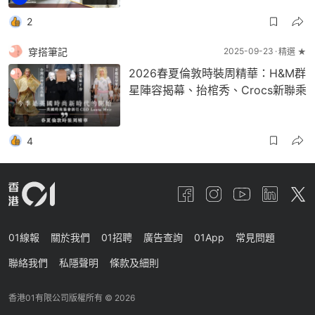
2
穿搭筆記
2025-09-23
精選 ★
2026春夏倫敦時裝周精華：H&M群
星陣容揭幕、抬棺秀、Crocs新聯乘
4
01線報
關於我們
01招聘
廣告查詢
01App
常見問題
聯絡我們
私隱聲明
條款及細則
香港01有限公司版權所有 ©
2026