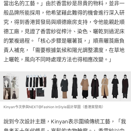
當出名的工藝。」由於香雲紗是昂貴的物料，並非一
般品牌所能採用，他希望藉此難得的機會進行深入研
究，得到香港貿發局與順德廠房支持，令他能親赴順
德工廠，見證了香雲紗從榨汁、染色、曬乾到過泥床
的繁複過程。「核心步驟是曬薯莨，」順熹曬莨廠負
責人補充，「需要根據氣候和陽光調整濃度，在草地
上曬乾，風向不同時處理方法也得相應改變。」
Kinyan今次參與NEXT@Fashion InStyle設計草圖（香港貿發局）
說到今次設計主題，Kinyan表示圍繞傳統工藝，「我
參考五十年代修長、寬鬆的衣物輪廓。」香雲紗以中