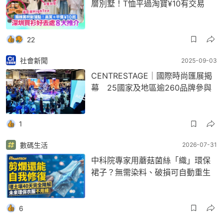
層別墅！T恤平過淘寶¥10有交易
22
社會新聞
2025-09-03
CENTRESTAGE｜國際時尚匯展揭
幕 25國家及地區逾260品牌參與
1
數碼生活
2026-07-31
中科院專家用蘑菇菌絲「織」環保
裙子？無需染料、破損可自動重生
6