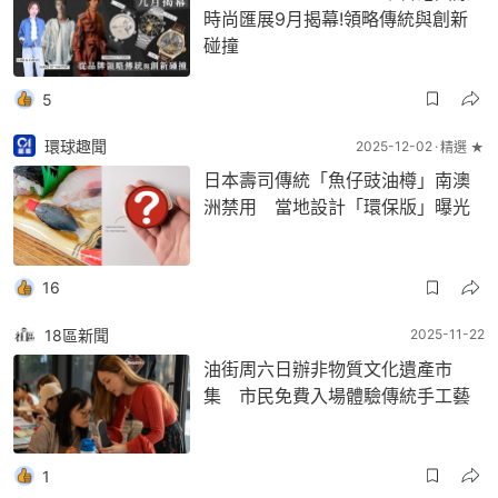
時尚匯展9月揭幕!領略傳統與創新
碰撞
5
環球趣聞
2025-12-02
精選 ★
日本壽司傳統「魚仔豉油樽」南澳
洲禁用 當地設計「環保版」曝光
16
18區新聞
2025-11-22
油街周六日辦非物質文化遺產市
集 市民免費入場體驗傳統手工藝
1