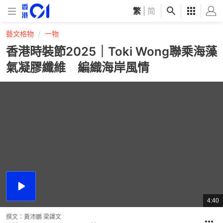
繁
|
简
藝文格物
一物
香港時裝節2025｜Toki Wong聯乘海藻
氣凝膠纖維 編織海岸風情
播
放
4:40
總
影
共
片
時
撰文：
黃沛鵬 梁譯文
間