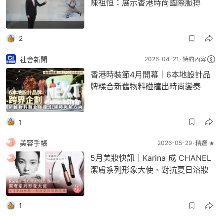
陳祖恒：展示香港時尚國際脈搏
2
社會新聞
2026-04-21
特約內容
香港時裝節4月開幕｜6本地設計品
牌糅合新舊物料碰撞出時尚變奏
1
美容手帳
2026-05-29
精選 ★
5月美妝快訊｜Karina 成 CHANEL
潔膚系列形象大使、對抗夏日溶妝
1