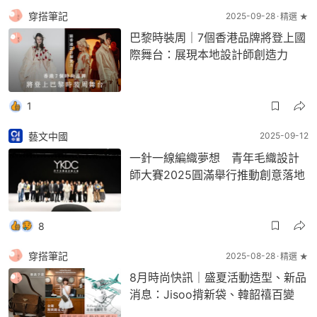
穿搭筆記
2025-09-28
精選 ★
巴黎時裝周｜7個香港品牌將登上國
際舞台：展現本地設計師創造力
1
藝文中國
2025-09-12
一針一線編織夢想 青年毛織設計
師大賽2025圓滿舉行推動創意落地
8
穿搭筆記
2025-08-28
精選 ★
8月時尚快訊｜盛夏活動造型、新品
消息：Jisoo揹新袋、韓韶禧百變