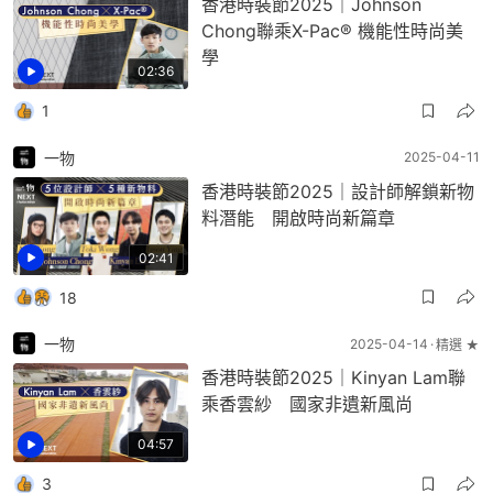
香港時裝節2025｜Johnson
Chong聯乘X-Pac® 機能性時尚美
學
02:36
1
一物
2025-04-11
香港時裝節2025｜設計師解鎖新物
料潛能 開啟時尚新篇章
02:41
18
一物
2025-04-14
精選 ★
香港時裝節2025｜Kinyan Lam聯
乘香雲紗 國家非遺新風尚
04:57
3