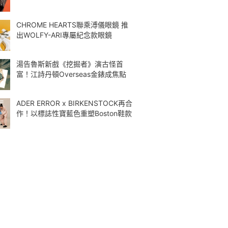
CHROME HEARTS聯乘溥儀眼鏡 推
出WOLFY-ARI專屬紀念款眼鏡
湯告魯斯新戲《挖掘者》演古怪首
富！江詩丹頓Overseas金錶成焦點
ADER ERROR x BIRKENSTOCK再合
作！以標誌性寶藍色重塑Boston鞋款