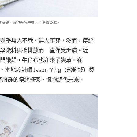
的傳統框架，擁抱綠色未來。（黃寶瑩 攝）
幾乎無人不識、無人不穿，然而，傳統
學染料與碳排放而一直備受詬病。近
門議題，牛仔布也迎來了變革。在
活動中，本地設計師Jason Ying（邢鈞城）與
打破牛仔服飾的傳統框架，擁抱綠色未來。