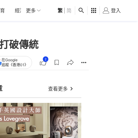
育
經濟
更多
01深圳
繁
觀點
|
简
健康
好食玩飛
登入
女
 打破傳統
2
在Google
追蹤《香港01》
章
查看更多