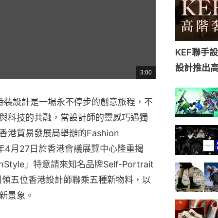
KEF聯手設計
設計推出高端
3:00
總
共
時
間
yle】時裝設計是一場永不停步的創意旅程，不
與科技的共融，當設計師的靈感巧遇獨
港貿易發展局舉辦的Fashion
25年4月27日於香港會議展覽中心隆重揭
Style」特意請來知名品牌Self-Portrait
問，引領五位香港設計師聯乘五種新物料，以
新景象。