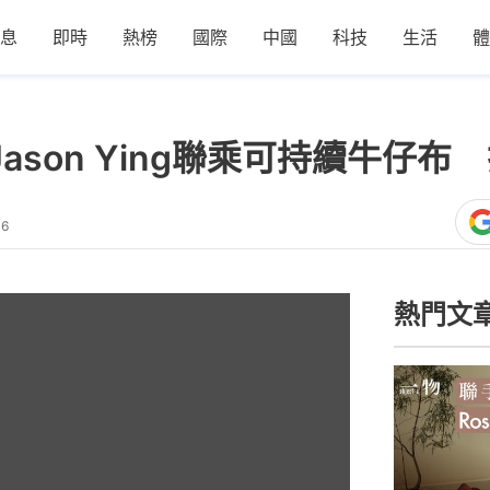
息
即時
熱榜
國際
中國
科技
生活
體
ason Ying聯乘可持續牛仔布
16
熱門文