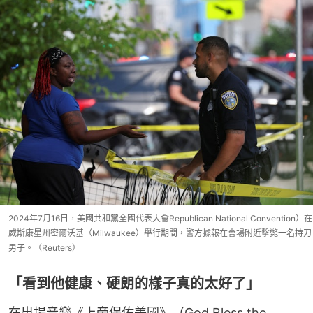
2024年7月16日，美國共和黨全國代表大會Republican National Convention）在
威斯康星州密爾沃基（Milwaukee）舉行期間，警方據報在會場附近擊斃一名持刀
男子。（Reuters）
「看到他健康、硬朗的樣子真的太好了」
在出場音樂《上帝保佑美國》（God Bless the 