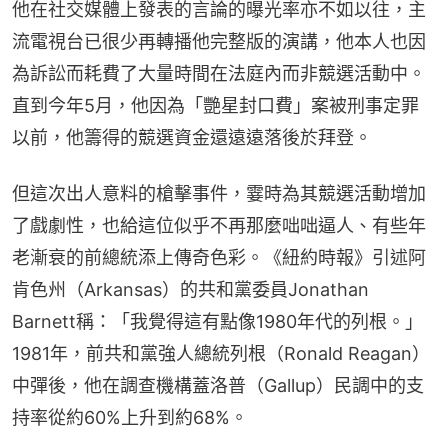
他在社交媒體上發表的言論的曝光率亦不如以往，主
流電視台已很少再轉播他完整版的演講，他本人也因
為訴訟而耗費了大量時間在法庭內而非競選活動中。
直到今年5月，他因為「艷星封口費」案被刑事定罪
以前，他籌得的競選資金還遠遠落後於拜登。
但這次出人意料的槍擊事件，霎時為其競選活動增加
了戲劇性，也給這位似乎不再那麼咄咄逼人、有些年
老漸衰的前總統添上傳奇色彩。《紐約時報》引述阿
肯色州（Arkansas）的共和黨委員Jonathan 
Barnett稱：「我覺得這有點像1980年代的列根。」
1981年，前共和黨強人總統列根（Ronald Reagan）
中彈後，他在調查機構蓋洛普（Gallup）民調中的支
持率從約60%上升到約68%。