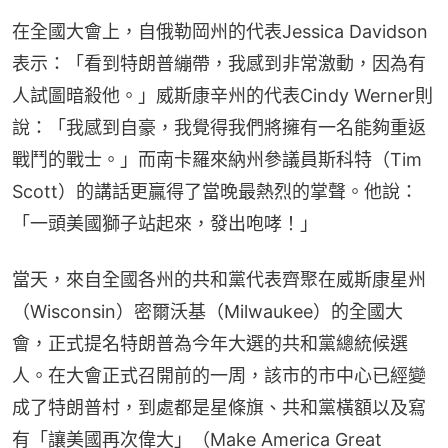
在全國大會上，自俄勒岡州的代表Jessica Davidson
表示：「看到特朗普繃帶，我感到非常激動，因為有
人試圖暗殺他。」威斯康辛州的代表Cindy Werner則
說：「我感到自豪，我覺得我們將擁有一名能夠重返
戰鬥的戰士。」而南卡羅來納州參議員斯科特（Tim 
Scott）的講話更贏得了當晚最熱烈的掌聲。他說：
「一頭美國獅子站起來，發出咆哮！」
當天，來自全國各州的共和黨代表齊聚在威斯康星州
（Wisconsin）密爾沃基（Milwaukee）的全國大
會，正式提名特朗普為今年大選的共和黨總統候選
人。在大會正式召開前的一周，該市的市中心已經變
成了特朗普村，到處都是星條旗、共和黨橫額以及寫
有「讓美國再次偉大」（Make America Great 