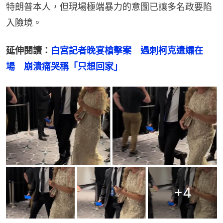
特朗普本人，但現場極端暴力的意圖已讓多名政要陷
入險境。
延伸閱讀：
白宮記者晚宴槍擊案　遇刺柯克遺孀在
場　崩潰痛哭稱「只想回家」
+
4