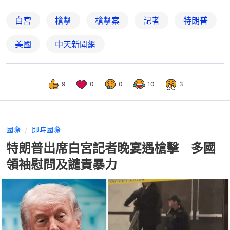
白宮
槍擊
槍擊案
記者
特朗普
美國
中天新聞網
9
0
0
10
3
國際
即時國際
特朗普出席白宮記者晚宴遇槍擊 多國
領袖慰問及譴責暴力