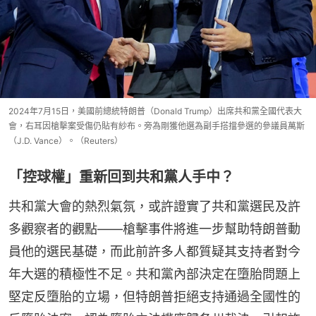
2024年7月15日，美國前總統特朗普（Donald Trump）出席共和黨全國代表大
會，右耳因槍擊案受傷仍貼有紗布。旁為剛獲他選為副手搭擋參選的參議員萬斯
（J.D. Vance）。（Reuters）
「控球權」重新回到共和黨人手中？
共和黨大會的熱烈氣氛，或許證實了共和黨選民及許
多觀察者的觀點——槍擊事件將進一步幫助特朗普動
員他的選民基礎，而此前許多人都質疑其支持者對今
年大選的積極性不足。共和黨內部決定在墮胎問題上
堅定反墮胎的立場，但特朗普拒絕支持通過全國性的