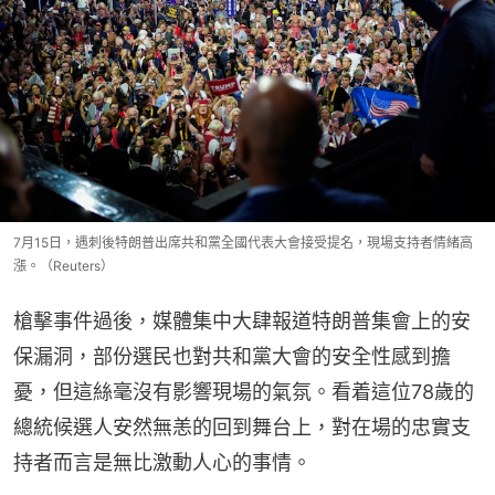
7月15日，遇刺後特朗普出席共和黨全國代表大會接受提名，現場支持者情緒高
漲。（Reuters）
槍擊事件過後，媒體集中大肆報道特朗普集會上的安
保漏洞，部份選民也對共和黨大會的安全性感到擔
憂，但這絲毫沒有影響現場的氣氛。看着這位78歲的
總統候選人安然無恙的回到舞台上，對在場的忠實支
持者而言是無比激動人心的事情。