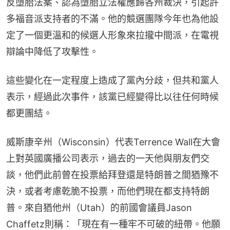
反墮胎法案、認為墮胎立法權應歸各州裁決，引起許
多福音派支持者的不滿。他的競選團隊今年也為他設
定了一個更溫和的候選人形象來拉攏中間派，在電視
辯論中降低了攻擊性。
這些變化在一定程度上造成了黨內分歧，但共和黨人
表示，經過此次事件，該黨已經變得比以往任何時候
都更團結。
威斯康辛州（Wisconsin）代表Terrence Wall在大會
上對英國廣播公司表示，過去的一天他與朋友們交
談，他們此前曾在投票給拜登還是特朗普之間猶豫不
決，或者考慮乾脆不投票，而他們現在都支持特朗
普。來自猶他州（Utah）的前國會議員Jason 
Chaffetz則稱：「現在有一種牢不可破的紐帶。他願