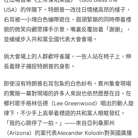
USA）的伴隨下，特朗普一改往日情緒高昂的樣子，
右耳被一小塊白色繃帶遮住，眉頭緊鎖的同時帶着禮
貌的微笑向觀眾揮手示意，嘴裏反覆說着「謝謝」，
並緩緩步入共和黨全國代表大會會場。
倘大會場上的人群歡呼雀躍，一些人站在椅子上，伸
長着脖子捕捉特朗普的身影。
即使沒有特朗普右耳包紮的白色紗布，賓州集會現場
的驚險一幕對現場的許多人來說也依然歷歷在目。在
鄉村歌手格林伍德（Lee Greenwood）唱出的動人旋
律下，不少手上高舉着標語的共和黨人眼眶發紅。
「我的心跳停了一拍。」——來自亞利桑那州
（Arizona）的黨代表Alexander Kolodin對英國廣播