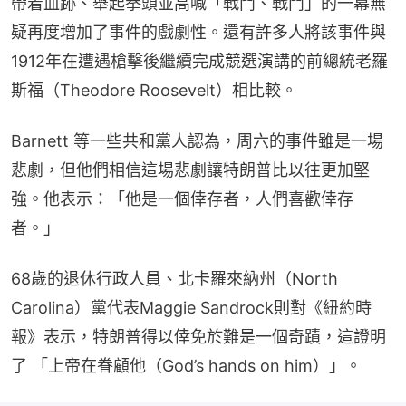
帶着血跡、舉起拳頭並高喊「戰鬥、戰鬥」的一幕無
疑再度增加了事件的戲劇性。還有許多人將該事件與
1912年在遭遇槍擊後繼續完成競選演講的前總統老羅
斯福（Theodore Roosevelt）相比較。
Barnett 等一些共和黨人認為，周六的事件雖是一場
悲劇，但他們相信這場悲劇讓特朗普比以往更加堅
強。他表示：「他是一個倖存者，人們喜歡倖存
者。」
68歲的退休行政人員、北卡羅來納州（North 
Carolina）黨代表Maggie Sandrock則對《紐約時
報》表示，特朗普得以倖免於難是一個奇蹟，這證明
了 「上帝在眷顧他（God’s hands on him）」。