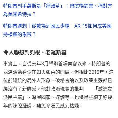
特朗普副手萬斯是「牆頭草」：曾撰暢銷書、稱對方
為美國希特拉？
特朗普遇刺｜從戰場到國民步槍 AR-15如何成美國
持槍權的象徵？
令人聯想到列根、老羅斯福
事實上，自從去年3月舉辦首場集會以來，特朗普的
競選活動看似在如火如荼的開展，但相比2016年，這
位前總統的局外人形象、破格言論以及政策主張都已
經沒有了新鮮感。他對政治現實的批判——「激進左
派民主黨」、深層國家、媒體等，也儘是些聽了好幾
年的陳腔濫調，難免令選民感到枯燥。