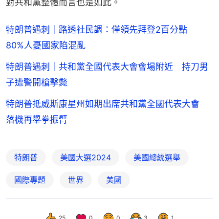
對共和黨整體而言也是如此。
特朗普遇刺｜路透社民調：僅領先拜登2百分點
80%人憂國家陷混亂
特朗普遇刺｜共和黨全國代表大會會場附近 持刀男
子遭警開槍擊斃
特朗普抵威斯康星州如期出席共和黨全國代表大會
落機再舉拳振臂
特朗普
美國大選2024
美國總統選舉
國際專題
世界
美國
25
0
0
3
1