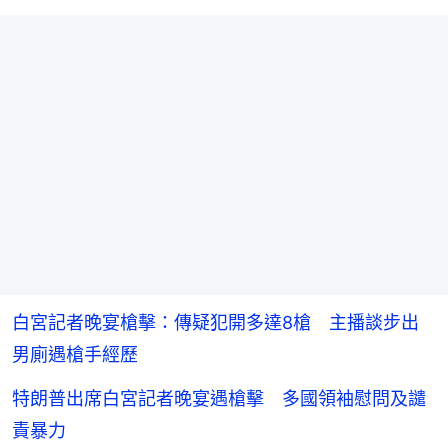
白宮記者晚宴槍擊：傳疑犯開多達8槍 主播談步出
男廁遇槍手經歷
特朗普出席白宮記者晚宴遇槍擊 多國領袖慰問及譴
責暴力