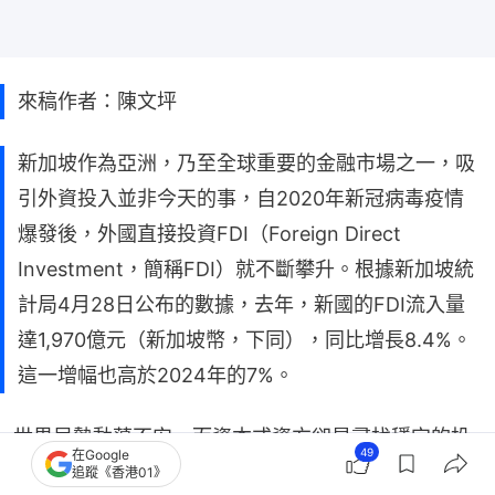
來稿作者：陳文坪
新加坡作為亞洲，乃至全球重要的金融市場之一，吸
引外資投入並非今天的事，自2020年新冠病毒疫情
爆發後，外國直接投資FDI（Foreign Direct
Investment，簡稱FDI）就不斷攀升。根據新加坡統
計局4月28日公布的數據，去年，新國的FDI流入量
達1,970億元（新加坡幣，下同），同比增長8.4%。
這一增幅也高於2024年的7%。
世界局勢動蕩不安，而資本或資方卻是尋找穩定的投
49
在Google
資國度。新加坡這一小紅點獲得青睞，2025年FDI比
追蹤《香港01》