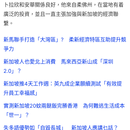
卜拉欣和安華關係良好，他來自柔佛州，在當地有着
廣泛的投資，並且一直主張加強與新加坡的經濟聯
繫。
新馬聯手打造「大灣區」? 柔新經濟特區互助提升競
爭力
新加坡人也愛北上消費 馬來西亞新山成「深圳
2.0」？
新加坡推4天工作週：英九成企業願續測試「有效提
升員工幸福感」
實測新加坡20蚊兩餸飯完勝香港 為何難逃生活成本
「世一」？
失多語優勢如「自毀長城」 新加坡人應講乜話？