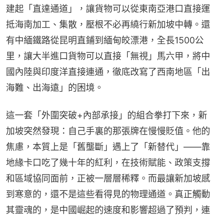
建起「直達通道」，讓貨物可以從東南亞港口直接運
抵海南加工、集散，壓根不必再繞行新加坡中轉。還
有中緬鐵路從昆明直鋪到緬甸皎漂港，全長1500公
里，讓大半進口貨物可以直接「無視」馬六甲，將中
國內陸與印度洋直接連通，徹底改寫了西南地區「出
海難、出海遠」的困境。
這一套「外圍突破+內部承接」的組合拳打下來，新
加坡突然發現：自己手裏的那張牌在慢慢貶值。他的
焦慮，本質上是「舊壟斷」遇上了「新替代」——靠
地緣卡口吃了幾十年的紅利，在技術賦能、政策支撐
和區域協同面前，正被一層層稀釋。而最讓新加坡感
到寒意的，還不是這些看得見的物理通道。真正觸動
其靈魂的，是中國崛起的速度和影響超過了預判，連