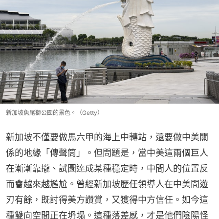
新加坡魚尾獅公園的景色。（Getty）
新加坡不僅要做馬六甲的海上中轉站，還要做中美關
係的地緣「傳聲筒」。但問題是，當中美這兩個巨人
在漸漸靠攏、試圖達成某種穩定時，中間人的位置反
而會越來越尷尬。曾經新加坡歷任領導人在中美間遊
刃有餘，既討得美方讚賞，又獲得中方信任。如今這
種雙向空間正在坍塌。這種落差感，才是他們陰陽怪