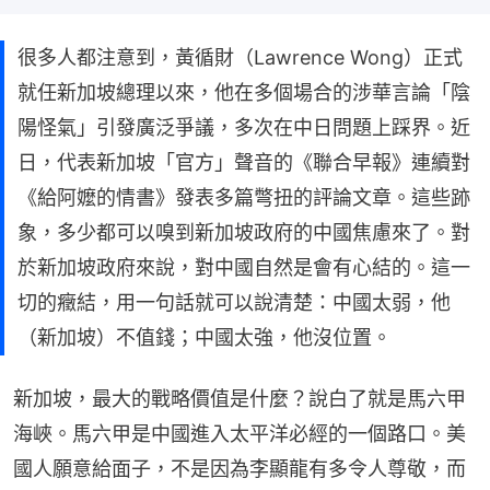
很多人都注意到，黃循財（Lawrence Wong）正式
就任新加坡總理以來，他在多個場合的涉華言論「陰
陽怪氣」引發廣泛爭議，多次在中日問題上踩界。近
日，代表新加坡「官方」聲音的《聯合早報》連續對
《給阿嬤的情書》發表多篇彆扭的評論文章。這些跡
象，多少都可以嗅到新加坡政府的中國焦慮來了。對
於新加坡政府來說，對中國自然是會有心結的。這一
切的癥結，用一句話就可以說清楚：中國太弱，他
（新加坡）不值錢；中國太強，他沒位置。
新加坡，最大的戰略價值是什麼？說白了就是馬六甲
海峽。馬六甲是中國進入太平洋必經的一個路口。美
國人願意給面子，不是因為李顯龍有多令人尊敬，而