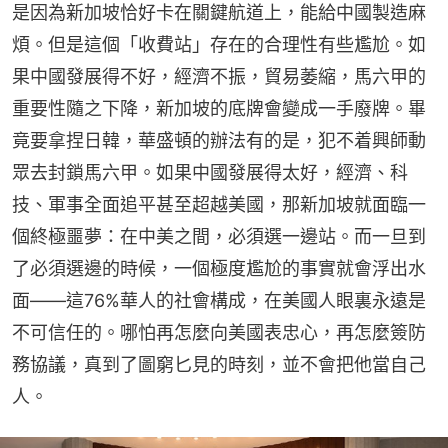
是因為新加坡恰好卡在關鍵航道上，能給中國製造麻
煩。但是這個「收費站」存在的合理性有些尷尬。如
果中國發展得不好，經濟不振，貿易萎縮，馬六甲的
重要性隨之下降，新加坡的底牌會變成一手廢牌。畢
竟要拿捏日韓，華盛頓的辦法有的是，犯不着興師動
眾去封鎖馬六甲。如果中國發展得太好，經濟、科
技、軍事全面追平甚至超越美國，那新加坡就面臨一
個終極噩夢：在中美之間，必須選一邊站。而一旦到
了必須選邊的時候，一個極度尷尬的事實就會浮出水
面——這76%華人的社會構成，在美國人眼裏永遠是
不可信任的。哪怕再怎麼向美國表忠心，再怎麼簽防
務協議，真到了圖窮匕見的時刻，並不會把他當自己
人。