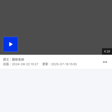
播
放
4:18
總
影
共
片
時
撰文：
觀察者網
間
出版：
2024-08-22 15:37
更新：
2025-07-18 15:55