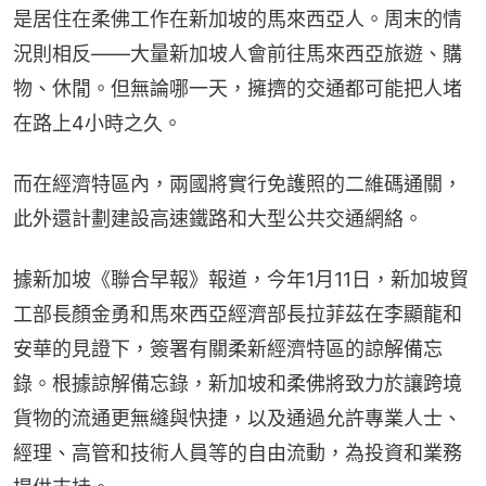
是居住在柔佛工作在新加坡的馬來西亞人。周末的情
況則相反——大量新加坡人會前往馬來西亞旅遊、購
物、休閒。但無論哪一天，擁擠的交通都可能把人堵
在路上4小時之久。
而在經濟特區內，兩國將實行免護照的二維碼通關，
此外還計劃建設高速鐵路和大型公共交通網絡。
據新加坡《聯合早報》報道，今年1月11日，新加坡貿
工部長顏金勇和馬來西亞經濟部長拉菲茲在李顯龍和
安華的見證下，簽署有關柔新經濟特區的諒解備忘
錄。根據諒解備忘錄，新加坡和柔佛將致力於讓跨境
貨物的流通更無縫與快捷，以及通過允許專業人士、
經理、高管和技術人員等的自由流動，為投資和業務