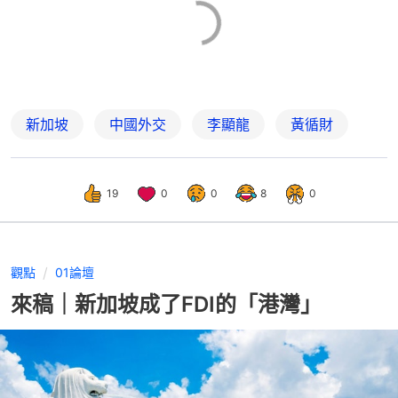
新加坡
中國外交
李顯龍
黃循財
19
0
0
8
0
觀點
01論壇
來稿｜新加坡成了FDI的「港灣」