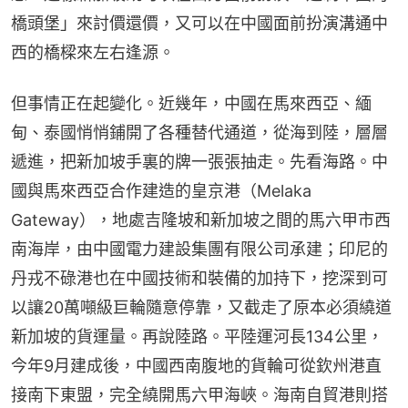
橋頭堡」來討價還價，又可以在中國面前扮演溝通中
西的橋樑來左右逢源。
但事情正在起變化。近幾年，中國在馬來西亞、緬
甸、泰國悄悄鋪開了各種替代通道，從海到陸，層層
遞進，把新加坡手裏的牌一張張抽走。先看海路。中
國與馬來西亞合作建造的皇京港（Melaka 
Gateway），地處吉隆坡和新加坡之間的馬六甲市西
南海岸，由中國電力建設集團有限公司承建；印尼的
丹戎不碌港也在中國技術和裝備的加持下，挖深到可
以讓20萬噸級巨輪隨意停靠，又截走了原本必須繞道
新加坡的貨運量。再說陸路。平陸運河長134公里，
今年9月建成後，中國西南腹地的貨輪可從欽州港直
接南下東盟，完全繞開馬六甲海峽。海南自貿港則搭