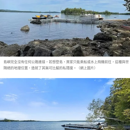
島嶼完全沒有任何公路連接，若想登島，買家只能乘船或水上飛機前往，這種與世
隔絕的地理位置，造就了其無可比擬的私隱度。（網上圖片）