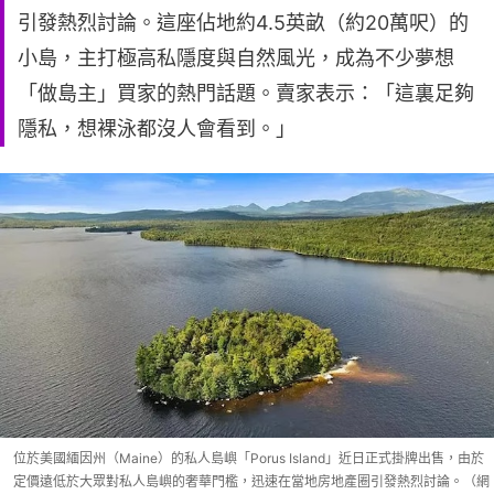
引發熱烈討論。這座佔地約4.5英畝（約20萬呎）的
小島，主打極高私隱度與自然風光，成為不少夢想
「做島主」買家的熱門話題。賣家表示：「這裏足夠
隱私，想裸泳都沒人會看到。」
位於美國緬因州（Maine）的私人島嶼「Porus Island」近日正式掛牌出售，由於
定價遠低於大眾對私人島嶼的奢華門檻，迅速在當地房地產圈引發熱烈討論。（網