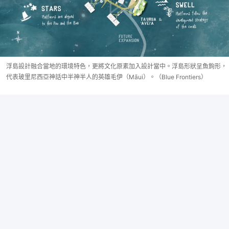
浮島設計融合當地的環境特色，更將文化原素加入設計當中。浮島形狀呈魚鉤形，
代表玻里尼西亞神話中半神半人的英雄毛伊（Māui）。（Blue Frontiers）