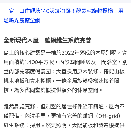
一家三口住觀塘140呎3房1廳！藏豪宅旋轉樓梯 用
途曝光震撼全網
全新現代木屋 離網維生系統完善
島上的核心建築是一棟於2022年落成的木屋別墅，實
用面積約1,400平方呎，內設四間睡房及一間浴室，別
墅內部充滿度假氛圍，大量採用原木裝修，搭配山核
桃木地板和實木櫥櫃，一條金屬旋轉樓梯連接着閣
樓，為多代同堂度假提供額外的休息空間。
雖然身處荒野，但別墅的居住條件絕不簡陋，屋內不
僅配備室內洗手間，更擁有完善的離網（Off-grid）
維生系統：採用天然氣照明，太陽能板和發電機提供