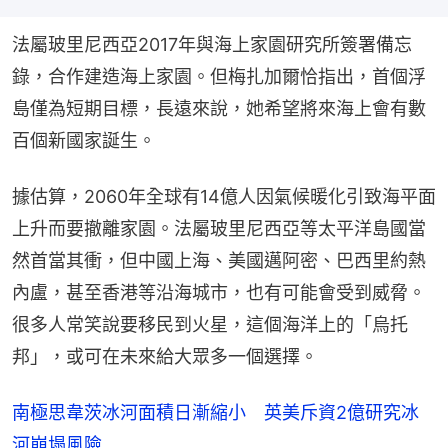
法屬玻里尼西亞2017年與海上家園研究所簽署備忘
錄，合作建造海上家園。但梅扎加爾恰指出，首個浮
島僅為短期目標，長遠來說，她希望將來海上會有數
百個新國家誕生。
據估算，2060年全球有14億人因氣候暖化引致海平面
上升而要撤離家園。法屬玻里尼西亞等太平洋島國當
然首當其衝，但中國上海、美國邁阿密、巴西里約熱
內盧，甚至香港等沿海城市，也有可能會受到威脅。
很多人常笑說要移民到火星，這個海洋上的「烏托
邦」，或可在未來給大眾多一個選擇。
南極思韋茨冰河面積日漸縮小 英美斥資2億研究冰
河崩塌風險