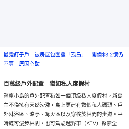
最強釘子戶！被房屋包圍變「孤島」 開價$3.2億仍
不賣 原因心酸
百萬級戶外配置 猶如私人度假村
整座小島的戶外配置猶如一個頂級私人度假村。新島
主不僅擁有天然沙灘，島上更建有數個私人碼頭、戶
外淋浴區、涼亭、篝火區以及穿梭於林間的步道。平
時既可漫步林間，也可駕駛越野車（ATV）探索全