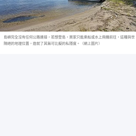
島嶼完全沒有任何公路連接，若想登島，買家只能乘船或水上飛機前往，這種與世
隔絕的地理位置，造就了其無可比擬的私隱度。（網上圖片）