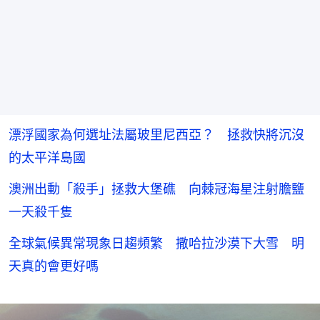
漂浮國家為何選址法屬玻里尼西亞？ 拯救快將沉沒
的太平洋島國
澳洲出動「殺手」拯救大堡礁 向棘冠海星注射膽鹽
一天殺千隻
全球氣候異常現象日趨頻繁 撒哈拉沙漠下大雪 明
天真的會更好嗎