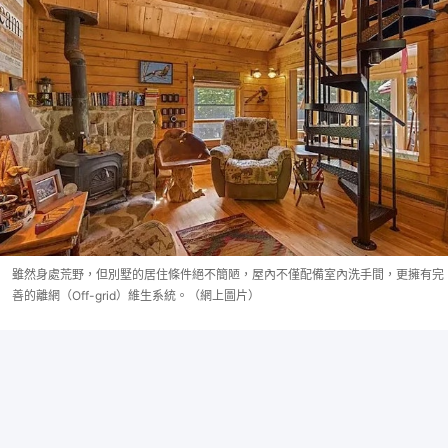
雖然身處荒野，但別墅的居住條件絕不簡陋，屋內不僅配備室內洗手間，更擁有完
善的離網（Off-grid）維生系統。（網上圖片）