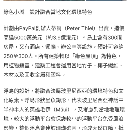
綠色小城　設計融合當地文化環境特色
計劃由PayPal創辦人蒂爾（Peter Thiel）出資，造價
高達5000萬美元（約3.9億港元）。島上會有300間
房屋，又有酒店、餐廳、辦公室等設施，預計可容納
250至300人。所有建築物以「綠色屋頂」為特色，
用植物鋪蓋，建築工程會運用當地竹子、椰子纖維、
木材以及回收金屬和塑料。
浮島的設計，將融合法屬玻里尼西亞的環境特色和文
化原素。浮島形狀呈魚鉤形，代表玻里尼西亞神話中
半神半人的英雄毛伊（Māui），又考慮到當地地理環
境，較大的浮動平台會保護較小的浮動平台免受風浪
影響，整個浮島會建於珊瑚礁內，形成天然屏障，抵