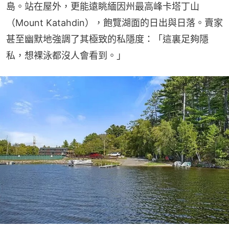
島。站在屋外，更能遠眺緬因州最高峰卡塔丁山
（Mount Katahdin），飽覽湖面的日出與日落。賣家
甚至幽默地強調了其極致的私隱度：「這裏足夠隱
私，想裸泳都沒人會看到。」