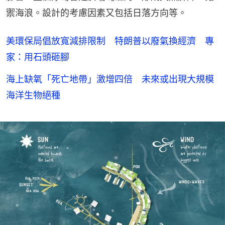
禦海浪。設計的考慮因素又包括日落方向等。
美環保局倡放寬減排限制 特朗普以廢氣換經濟 專
家：用石頭砸腳
海上缺氧「死亡地帶」激增四倍 未來或出現大規模
海洋生物絕種