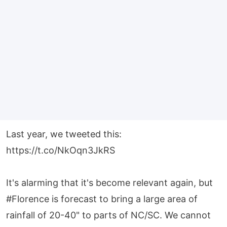
Last year, we tweeted this:
https://t.co/NkOqn3JkRS
It's alarming that it's become relevant again, but
#Florence
is forecast to bring a large area of
rainfall of 20-40" to parts of NC/SC. We cannot