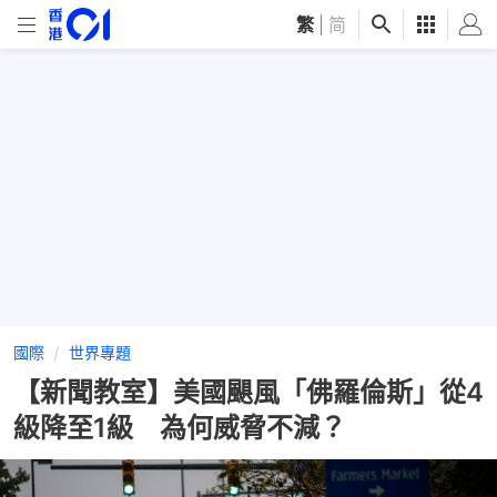
繁
|
简
國際
世界專題
【新聞教室】美國颶風「佛羅倫斯」從4
級降至1級 為何威脅不減？