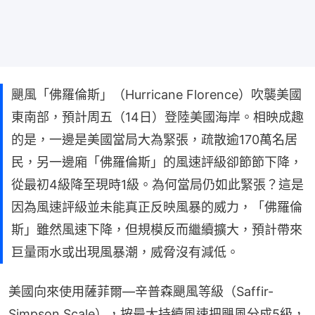
颶風「佛羅倫斯」（Hurricane Florence）吹襲美國
東南部，預計周五（14日）登陸美國海岸。相映成趣
的是，一邊是美國當局大為緊張，疏散逾170萬名居
民，另一邊廂「佛羅倫斯」的風速評級卻節節下降，
從最初4級降至現時1級。為何當局仍如此緊張？這是
因為風速評級並未能真正反映風暴的威力，「佛羅倫
斯」雖然風速下降，但規模反而繼續擴大，預計帶來
巨量雨水或出現風暴潮，威脅沒有減低。
美國向來使用薩菲爾—辛普森颶風等級（Saffir-
Simpson Scale），按最大持續風速把颶風分成5級，