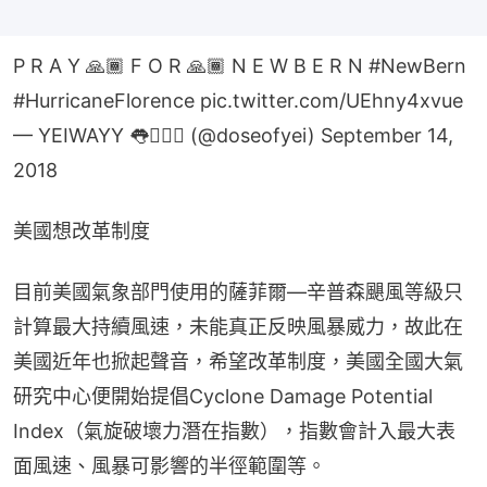
P R A Y 🙏🏾 F O R 🙏🏾 N E W B E R N
#NewBern
#HurricaneFlorence
pic.twitter.com/UEhny4xvue
— YEIWAYY 👅🧚🏽‍♀️ (@doseofyei)
September 14,
2018
美國想改革制度
目前美國氣象部門使用的薩菲爾—辛普森颶風等級只
計算最大持續風速，未能真正反映風暴威力，故此在
美國近年也掀起聲音，希望改革制度，美國全國大氣
研究中心便開始提倡Cyclone Damage Potential 
Index（氣旋破壞力潛在指數），指數會計入最大表
面風速、風暴可影響的半徑範圍等。