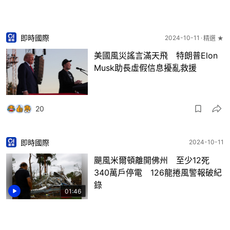
即時國際
2024-10-11
精選 ★
美國風災謠言滿天飛 特朗普Elon
Musk助長虛假信息擾亂救援
20
即時國際
2024-10-11
颶風米爾頓離開佛州 至少12死
340萬戶停電 126龍捲風警報破紀
錄
01:46
14