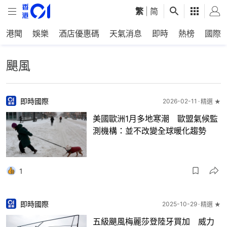
繁
|
简
港聞
娛樂
酒店優惠碼
天氣消息
即時
熱榜
國際
颶風
即時國際
2026-02-11
精選 ★
美國歐洲1月多地寒潮 歐盟氣候監
測機構：並不改變全球暖化趨勢
1
即時國際
2025-10-29
精選 ★
五級颶風梅麗莎登陸牙買加 威力