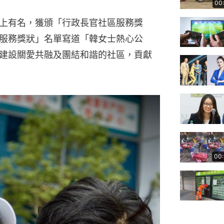
00
上有名，獲頒「行政長官社區服務獎
服務獎狀」名單寫道「韓女士熱心公
建設關愛共融及團結和諧的社區，貢獻
00