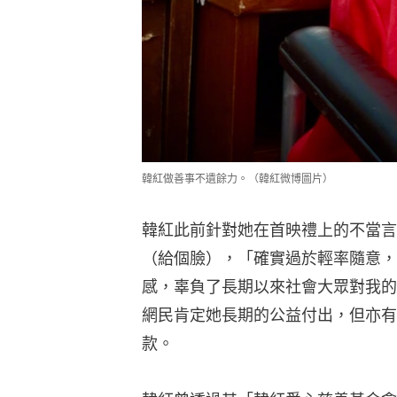
韓紅做善事不遺餘力。（韓紅微博圖片）
韓紅此前針對她在首映禮上的不當言
（給個臉），「確實過於輕率隨意，
感，辜負了長期以來社會大眾對我的
網民肯定她長期的公益付出，但亦有
款。