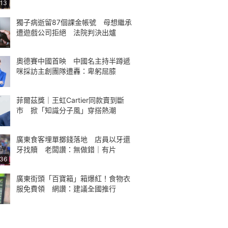
:13
獨子病逝留87個課金帳號 母想繼承
遭遊戲公司拒絕 法院判決出爐
奧德賽中國首映 中國名主持半蹲遞
咪採訪主創團隊遭轟：卑躬屈膝
菲爾茲獎｜王虹Cartier同款賣到斷
市 掀「知識分子風」穿搭熱潮
廣東食客埋單擲錢落地 店員以牙還
牙找贖 老闆讚：無做錯｜有片
:36
廣東街頭「百寶箱」箱爆紅！食物衣
服免費領 網讚：建議全國推行