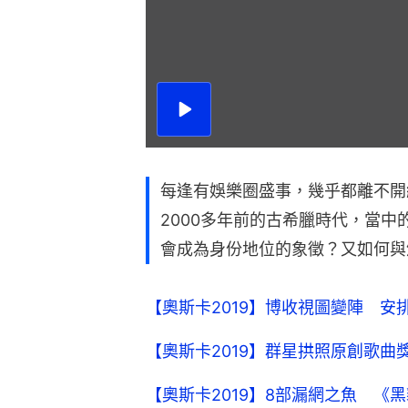
播
放
影
片
每逢有娛樂圈盛事，幾乎都離不開
2000多年前的古希臘時代，當
會成為身份地位的象徵？又如何與
【奧斯卡2019】博收視圖變陣 
【奧斯卡2019】群星拱照原創歌
【奧斯卡2019】8部漏網之魚 《