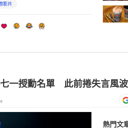
際影片
七一授勳名單 此前捲失言風波
16
熱門文