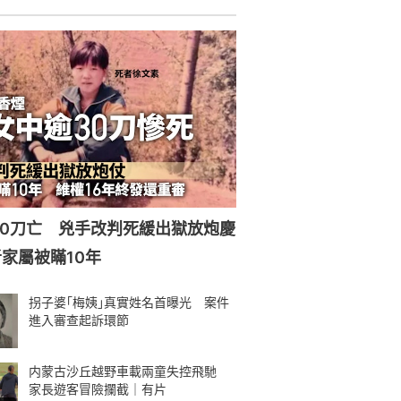
30刀亡 兇手改判死緩出獄放炮慶
家屬被瞞10年
拐子婆｢梅姨｣真實姓名首曝光 案件
進入審查起訴環節
内蒙古沙丘越野車載兩童失控飛馳
家長遊客冒險攔截｜有片