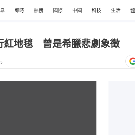
息
即時
熱榜
國際
中國
科技
生活
體
必行紅地毯 曾是希臘悲劇象徵
45