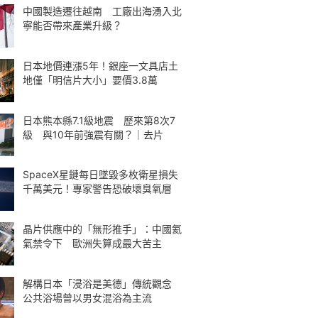
中國製造遷往越南 工廠出海湧入北
寧能否帶來產業升級？
日本地價連漲5年！銀座一文具店土
地僅「明信片大小」要價3.8萬
日本熊本縣7.1級地震 歷來第8次7
級 與10年前強震有關？｜去片
SpaceX星鏈每日墜毀多枚衛星損失
千萬美元！專家警告恐破壞臭氧層
晶片供應中的「無形推手」：中國氦
氣禁令下 歐洲失算成最大苦主
解構日本「浸浴是美德」傳統觀念
公共浴場曾以男女混浴為主流