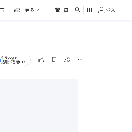
育
經濟
更多
01深圳
繁
觀點
|
简
健康
好食玩飛
登入
女
在Google
追蹤《香港01》