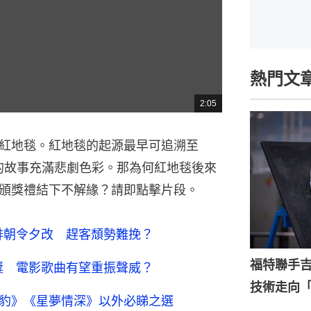
熱門文
2:05
總
共
時
間
紅地毯。紅地毯的起源最早可追溯至
中的故事充滿悲劇色彩。那為何紅地毯後來
頒獎禮結下不解緣？請即點擊片段。
安排朝令夕改 趕客頹勢難挽？
福特聯手
曲獎 電影歌曲有望重振聲威？
技術走向
黑豹》《星夢情深》以外必睇之選