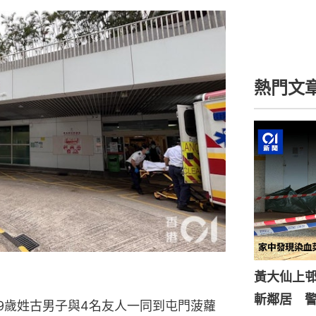
熱門文
黃大仙上
斬鄰居 
29歲姓古男子與4名友人一同到屯門菠蘿