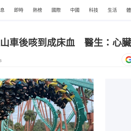
息
即時
熱榜
國際
中國
科技
生活
體
山車後咳到成床血 醫生：心臟
6