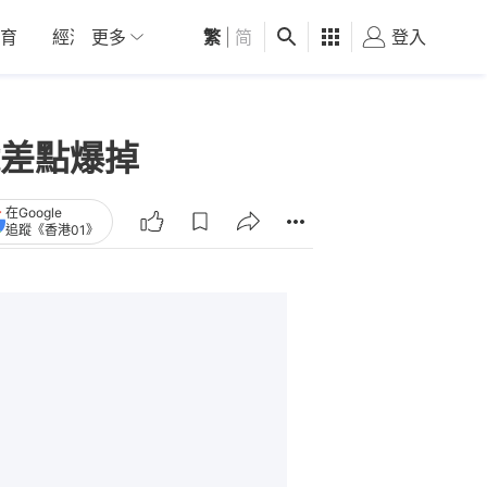
育
經濟
更多
01深圳
繁
觀點
|
简
健康
好食玩飛
登入
女
差點爆掉
在Google
追蹤《香港01》