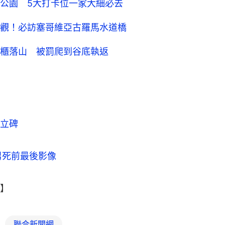
公園 5大打卡位一家大細必去
觀！必訪塞哥維亞古羅馬水道橋
櫃落山 被罰爬到谷底執返
立碑
男死前最後影像
】
聯合新聞網