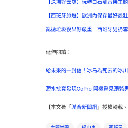
【深圳好去處】玩轉白石龍音樂主題
【西班牙旅遊】歐洲內保存最好最壯
亂拋垃圾後果好嚴重 西班牙男扔雪
延伸閱讀：
給未來的一封信！冰島為死去的冰川
潛水挖寶發現GoPro 開機驚見溺斃
【本文獲「
聯合新聞網
」授權轉載。
主題樂園
過山車
西班牙