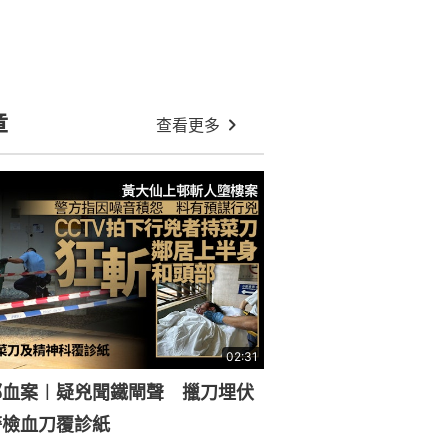
章
查看更多
02:31
邨血案︱疑兇聞鐵閘聲 擸刀埋伏
警檢血刀覆診紙