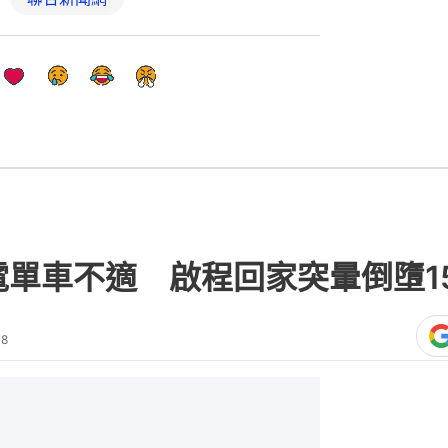
電單車不適 啟程回家突暈倒墮1
48