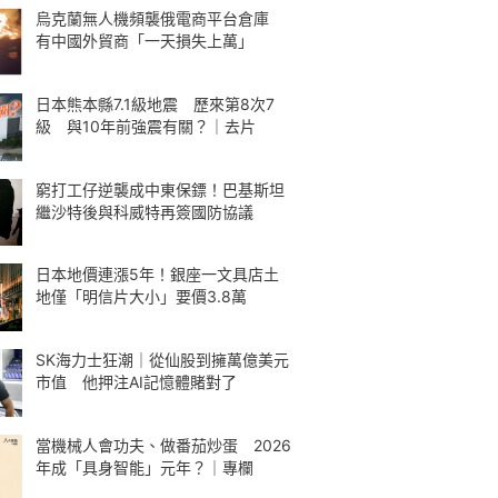
烏克蘭無人機頻襲俄電商平台倉庫
有中國外貿商「一天損失上萬」
日本熊本縣7.1級地震 歷來第8次7
級 與10年前強震有關？｜去片
窮打工仔逆襲成中東保鏢！巴基斯坦
繼沙特後與科威特再簽國防協議
日本地價連漲5年！銀座一文具店土
地僅「明信片大小」要價3.8萬
SK海力士狂潮｜從仙股到擁萬億美元
市值 他押注AI記憶體賭對了
當機械人會功夫、做番茄炒蛋 2026
年成「具身智能」元年？｜專欄