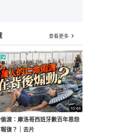
章
查看更多
10:46
命偷渡：摩洛哥西班牙數百年恩怨
有報復？｜去片