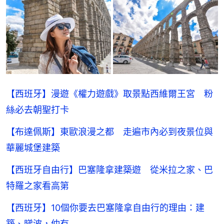
【西班牙】漫遊《權力遊戲》取景點西維爾王宮 粉
絲必去朝聖打卡
【布達佩斯】東歐浪漫之都 走遍市內必到夜景位與
華麗城堡建築
【西班牙自由行】巴塞隆拿建築遊 從米拉之家、巴
特羅之家看高第
【西班牙】10個你要去巴塞隆拿自由行的理由：建
築、睇波，仲有…