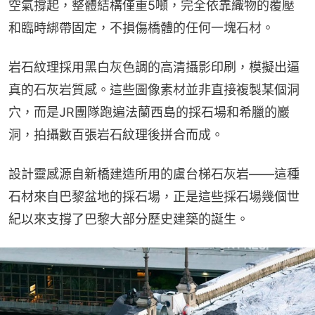
空氣撐起，整體結構僅重5噸，完全依靠織物的覆壓
和臨時綁帶固定，不損傷橋體的任何一塊石材。
岩石紋理採用黑白灰色調的高清攝影印刷，模擬出逼
真的石灰岩質感。這些圖像素材並非直接複製某個洞
穴，而是JR團隊跑遍法蘭西島的採石場和希臘的巖
洞，拍攝數百張岩石紋理後拼合而成。
設計靈感源自新橋建造所用的盧台梯石灰岩——這種
石材來自巴黎盆地的採石場，正是這些採石場幾個世
紀以來支撐了巴黎大部分歷史建築的誕生。