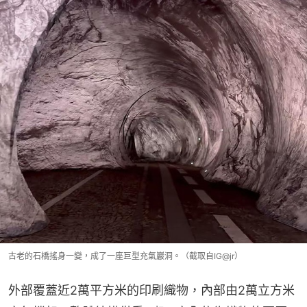
古老的石橋搖身一變，成了一座巨型充氣巖洞。（截取自IG@jr）
外部覆蓋近2萬平方米的印刷織物，內部由2萬立方米