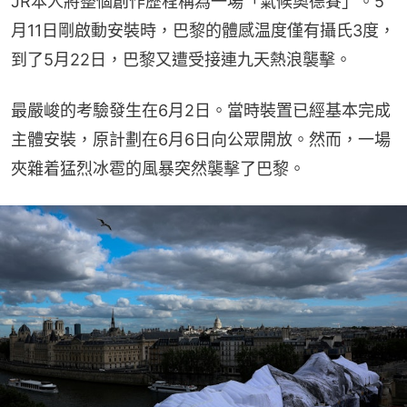
JR本人將整個創作歷程稱為一場「氣候奧德賽」。5
月11日剛啟動安裝時，巴黎的體感温度僅有攝氏3度，
到了5月22日，巴黎又遭受接連九天熱浪襲擊。
最嚴峻的考驗發生在6月2日。當時裝置已經基本完成
主體安裝，原計劃在6月6日向公眾開放。然而，一場
夾雜着猛烈冰雹的風暴突然襲擊了巴黎。