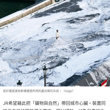
設計靈感源自新橋建造所用的盧台梯石灰岩。（IG@jr）
JR希望藉此把「礦物與自然」帶回城市心臟。裝置同