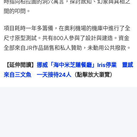
時指向柏拉圖的洞穴寓言，探討感知、幻象與真相之
間的叩問。
項目耗時一年多籌備，在奧利機場的機庫中進行了全
尺寸原型測試。共有800人參與了設計與建造。資金
全部來自JR作品銷售和私人贊助，未動用公共撥款。
【延伸閲讀】
挪威「海中米芝蓮餐廳」Iris停業　靈感
來自三文魚　一天接待24人
（點擊放大瀏覽）