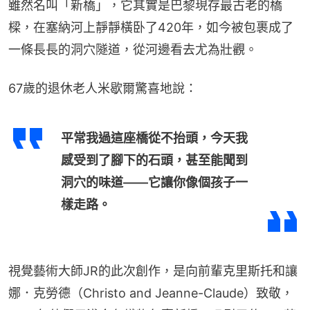
雖然名叫「新橋」，它其實是巴黎現存最古老的橋
樑，在塞納河上靜靜橫卧了420年，如今被包裹成了
一條長長的洞穴隧道，從河邊看去尤為壯觀。
67歲的退休老人米歇爾驚喜地說：
平常我過這座橋從不抬頭，今天我
感受到了腳下的石頭，甚至能聞到
洞穴的味道——它讓你像個孩子一
樣走路。
視覺藝術大師JR的此次創作，是向前輩克里斯托和讓
娜．克勞德（Christo and Jeanne-Claude）致敬，