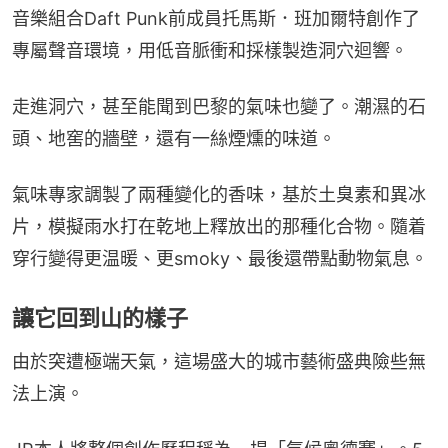
音樂組合Daft Punk前成員托馬斯．班加爾特創作了
專屬聲音環境，用低音脈衝和採樣製造洞穴迴響。
走進洞穴，甚至能聞到巴黎的氣味也變了。潮濕的石
頭、地窖的牆壁，還有一絲煙燻的味道。
氣味專家調製了兩種變化的香味，基於土臭素和異冰
片，模擬雨水打在乾地上釋放出的那種化合物。隨着
穿行變得更温暖、更smoky、最後還帶點動物氣息。
讓它回到山的樣子
由於突遭極端天氣，這場盛大的城市藝術盛典險些無
法上演。