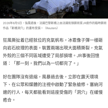
2026年6月5日，強風過後，法國巴黎新橋上由法國街頭藝術家JR創作的臨時藝術
作品「新橋洞穴」的畫布受損。（Reuters）
狂風撕扯着已經就位的充氣帆布，冰雹像子彈一樣砸
向岩石紋理的表面。裝置兩端出現大面積撕裂，充氣
外殼的三個不同區域遭受了局部損壞。JR事後回憶
道：「那一刻，我們以為一切都完了。」
好在團隊沒有退縮，風暴過去後，立即在露天環境
下、在公眾和媒體的注視中啟動了緊急搶修。塞納河
邊的行人，每天都能看到這座受傷的「洞穴」在緩慢
癒合。