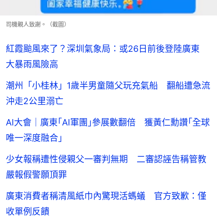
司機親人致謝。（截圖）
紅霞颱風來了？深圳氣象局：或26日前後登陸廣東
大暴雨風險高
潮州「小桂林」1歲半男童隨父玩充氣船 翻船遭急流
沖走2公里溺亡
AI大會｜廣東｢AI軍團｣參展數翻倍 獲黃仁勳讚｢全球
唯一深度融合｣
少女報稱遭性侵親父一審判無期 二審認誣告稱管教
嚴報假警願頂罪
廣東消費者稱清風紙巾內驚現活螞蟻 官方致歉：僅
收單例反饋