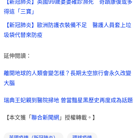
【新冠肺炎】英國99歲婆婆確診瀕死 奇蹟康復或多
得這「三寶」
【新冠肺炎】歐洲防護衣裝備不足 醫護人員套上垃
圾袋代替來防疫
延伸閲讀：
離開地球的人類會變怎樣？長期太空旅行會永久改變
大腦
瑞典王妃親到醫院掃地 曾當豔星黑歷史再度成為話題
【本文獲「
聯合新聞網
」授權轉載。】
英國疫情（新冠肺炎）
環球疫情