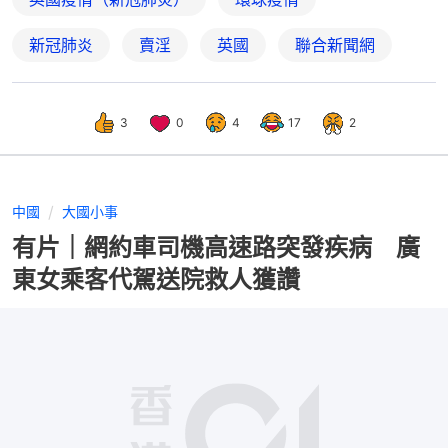
新冠肺炎
賣淫
英國
聯合新聞網
3
0
4
17
2
中國
大國小事
有片｜網約車司機高速路突發疾病 廣
東女乘客代駕送院救人獲讚