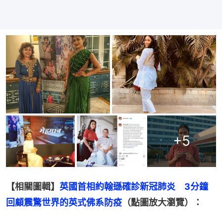
+
5
【相關圖輯】
英國首相約翰遜確診新冠肺炎　3分鐘
回顧震驚世界的英式佛系防疫
（點圖放大瀏覽）：