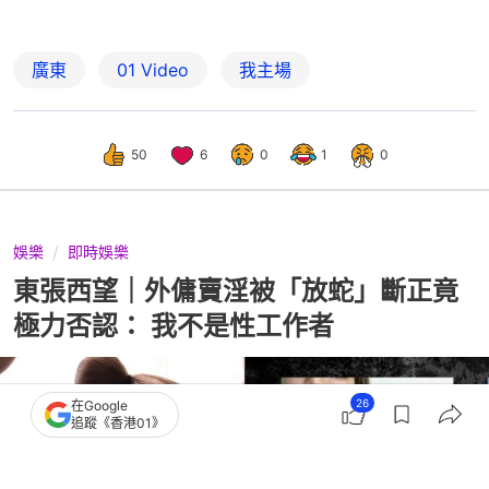
廣東
01 Video
我主場
50
6
0
1
0
娛樂
即時娛樂
東張西望｜外傭賣淫被「放蛇」斷正竟
極力否認： 我不是性工作者
26
在Google
追蹤《香港01》