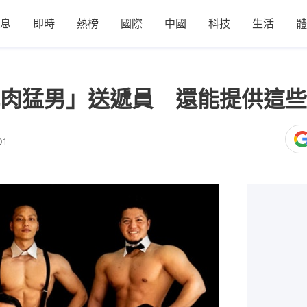
息
即時
熱榜
國際
中國
科技
生活
體
肉猛男」送遞員 還能提供這些
01