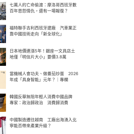
七萬人的亡命偷渡：摩洛哥西班牙數
百年恩怨情仇，還有一場報復？
福特聯手吉利西班牙建廠 汽車業正
靠中國技術走向「新全球化」
日本地價連漲5年！銀座一文具店土
地僅「明信片大小」要價3.8萬
當機械人會功夫、做番茄炒蛋 2026
年成「具身智能」元年？｜專欄
韓國反華無阻年輕人消費中國品牌
專家：政治歸政治 消費歸消費
中國製造遷往越南 工廠出海湧入北
寧能否帶來產業升級？