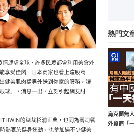
熱門文
9）疫情肆虐全球，許多民眾都會利用美食外
能享受佳餚！日本商家也看上這股商
出健美肌肉猛男外送到你家的服務，讓
眼球」，消息一出，立刻引起網友討
烏克蘭無
司WITHWIN的總裁杉浦正典，也同為壽司餐
外貿商「
時熱衷於健身運動，也參加過不少健美