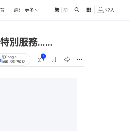
育
經濟
更多
01深圳
繁
觀點
|
简
健康
好食玩飛
登入
女
特別服務……
3
在Google
追蹤《香港01》