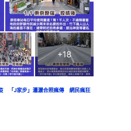
+
18
疫　「J家步」瀟灑合照瘋傳　網民瘋狂