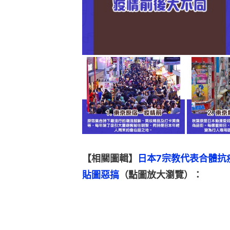
【相關圖輯】
日本7宗教代表合體抗
貼圖惡搞
（點圖放大瀏覽）：