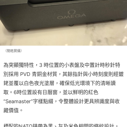
（簡皓賢攝）
為突顯獨特性，3 時位置的小表盤及中置計時秒針特
別採用 PVD 青銅金材質，其餘指針與小時刻度則經鍍
銠並覆以白色夜光塗層，確保低光環境下的清晰讀
取。6時位置設有日曆窗，並以鮮明的紅色
“Seamaster”字樣點綴，令整體設計更具辨識度與收
藏價值。
標配的NATO錶帶為黑、灰及米色相間的條紋設計，