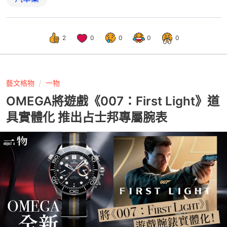
2
0
0
0
0
藝文格物
一物
OMEGA將遊戲《007：First Light》道
具實體化 推出占士邦專屬腕表