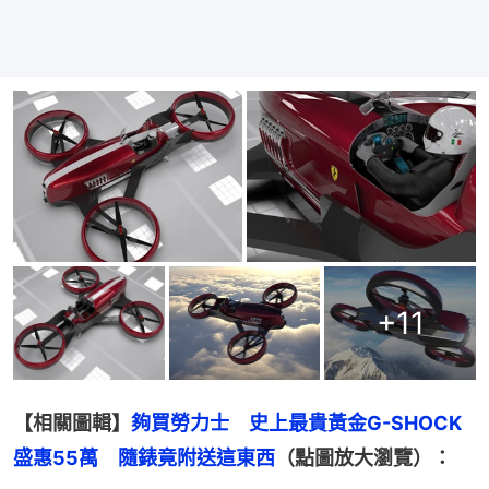
+
11
【相關圖輯】
夠買勞力士　史上最貴黃金G-SHOCK
盛惠55萬　隨錶竟附送這東西
（點圖放大瀏覽）：