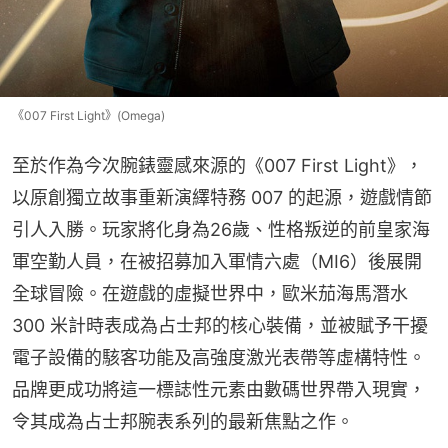
《007 First Light》(Omega)
至於作為今次腕錶靈感來源的《007 First Light》，
以原創獨立故事重新演繹特務 007 的起源，遊戲情節
引人入勝。玩家將化身為26歲、性格叛逆的前皇家海
軍空勤人員，在被招募加入軍情六處（MI6）後展開
全球冒險。在遊戲的虛擬世界中，歐米茄海馬潛水
300 米計時表成為占士邦的核心裝備，並被賦予干擾
電子設備的駭客功能及高強度激光表帶等虛構特性。
品牌更成功將這一標誌性元素由數碼世界帶入現實，
令其成為占士邦腕表系列的最新焦點之作。