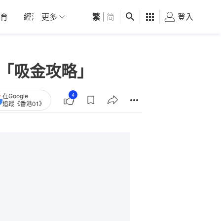
育
經濟
更多
01深圳
繁
觀點
|
简
健康
好食玩飛
登入
女
分享「吸金攻略」
4
在Google
追蹤《香港01》