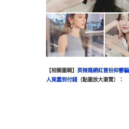
【相關圖輯】
英辣媽網紅曾扮抑鬱騙
人竟蠢到付錢
（點圖放大瀏覽）：