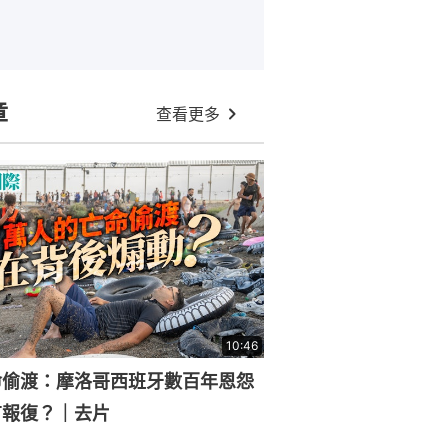
章
查看更多
10:46
命偷渡：摩洛哥西班牙數百年恩怨
有報復？｜去片