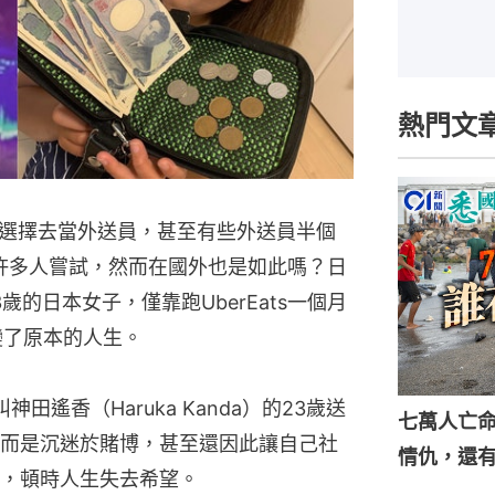
熱門文
選擇去當外送員，甚至有些外送員半個
許多人嘗試，然而在國外也是如此嗎？日
的日本女子，僅靠跑UberEats一個月
變了原本的人生。
田遙香（Haruka Kanda）的23歲送
七萬人亡
而是沉迷於賭博，甚至還因此讓自己社
情仇，還
，頓時人生失去希望。