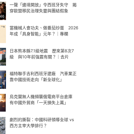
一聲「邊境開放」令西班牙失守 揭
穿歐盟移民治理失靈與團結假象
:46
當機械人會功夫、做番茄炒蛋 2026
年成「具身智能」元年？｜專欄
日本熊本縣7.1級地震 歷來第8次7
級 與10年前強震有關？｜去片
福特聯手吉利西班牙建廠 汽車業正
靠中國技術走向「新全球化」
烏克蘭無人機頻襲俄電商平台倉庫
有中國外貿商「一天損失上萬」
劇烈的撕裂：中國科研領導全球 vs
西方主宰大學排行？