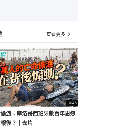
章
查看更多
10:46
命偷渡：摩洛哥西班牙數百年恩怨
有報復？｜去片