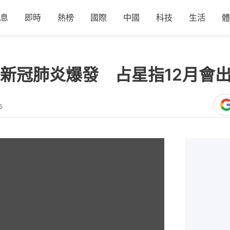
息
即時
熱榜
國際
中國
科技
生活
體
新冠肺炎爆發 占星指12月會
5