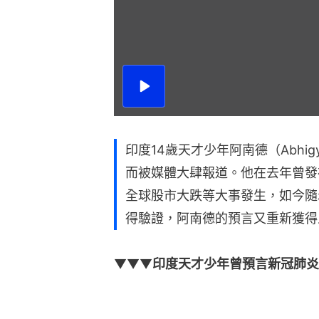
播
放
影
片
印度14歲天才少年阿南德（Abhig
而被媒體大肆報道。他在去年曾發
全球股市大跌等大事發生，如今隨
得驗證，阿南德的預言又重新獲得
▼▼▼
印度天才少年曾預言新冠肺炎