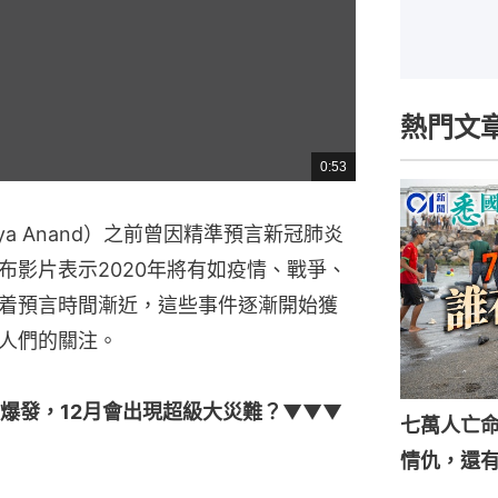
熱門文
0:53
總
共
時
間
ya Anand）之前曾因精準預言新冠肺炎
布影片表示2020年將有如疫情、戰爭、
着預言時間漸近，這些事件逐漸開始獲
人們的關注。
爆發，12月會出現超級大災難？
▼▼▼
七萬人亡
情仇，還