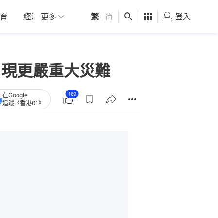
育
經濟
更多
01深圳
繁
觀點
|
简
健康
好食玩飛
登入
女
出現更嚴重大災難
169
在Google
追蹤《香港01》