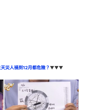
生天災人禍到12月都危險？
▼▼▼