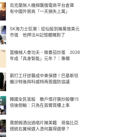
烏克蘭無人機頻襲俄電商平台倉庫
有中國外貿商「一天損失上萬」
SK海力士狂潮｜從仙股到擁萬億美元
市值 他押注AI記憶體賭對了
當機械人會功夫、做番茄炒蛋 2026
年成「具身智能」元年？｜專欄
窮打工仔逆襲成中東保鏢！巴基斯坦
繼沙特後與科威特再簽國防協議
韓國全民皆股 散戶借孖展炒股賺15
倍後倒輸：只為在首爾買樓上車
賣朗姆酒出過唱片擁美籍 哥倫比亞
總統右翼候選人憑何贏得選舉？