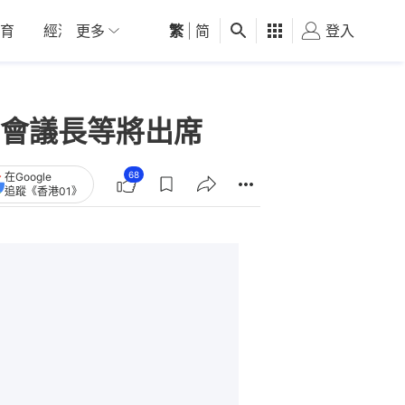
育
經濟
更多
01深圳
繁
觀點
|
简
健康
好食玩飛
登入
女
會議長等將出席
68
在Google
追蹤《香港01》