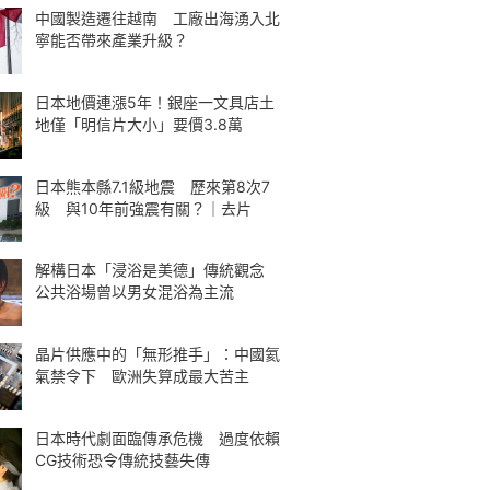
中國製造遷往越南 工廠出海湧入北
寧能否帶來產業升級？
日本地價連漲5年！銀座一文具店土
地僅「明信片大小」要價3.8萬
日本熊本縣7.1級地震 歷來第8次7
級 與10年前強震有關？｜去片
解構日本「浸浴是美德」傳統觀念
公共浴場曾以男女混浴為主流
晶片供應中的「無形推手」：中國氦
氣禁令下 歐洲失算成最大苦主
日本時代劇面臨傳承危機 過度依賴
CG技術恐令傳統技藝失傳