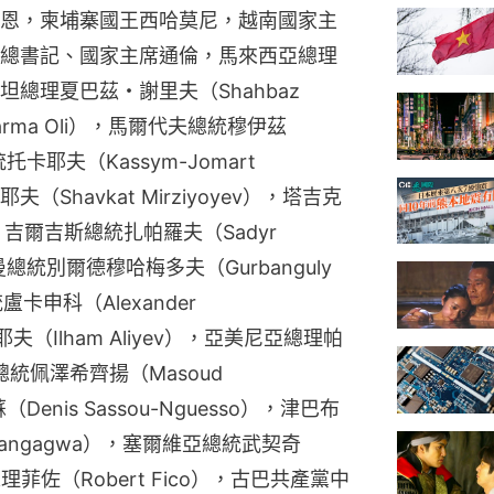
恩，柬埔寨國王西哈莫尼，越南國家主
總書記、國家主席通倫，馬來西亞總理
理夏巴茲・謝里夫（Shahbaz 
arma Oli），馬爾代夫總統穆伊茲
托卡耶夫（Kassym-Jomart 
（Shavkat Mirziyoyev），塔吉克
），吉爾吉斯總統扎帕羅夫（Sadyr 
土庫曼總統別爾德穆哈梅多夫（Gurbanguly 
盧卡申科（Alexander 
夫（Ilham Aliyev），亞美尼亞總理帕
朗總統佩澤希齊揚（Masoud 
Denis Sassou-Nguesso），津巴布
nangagwa），塞爾維亞總統武契奇
克總理菲佐（Robert Fico），古巴共產黨中