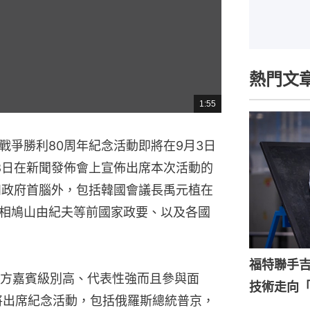
熱門文
1:55
總
共
時
間
戰爭勝利80周年紀念活動即將在9月3日
8日在新聞發佈會上宣佈出席本次活動的
和政府首腦外，包括韓國會議長禹元植在
相鳩山由紀夫等前國家政要、以及各國
福特聯手
方嘉賓級別高、代表性強而且參與面
技術走向
將出席紀念活動，包括俄羅斯總統普京，