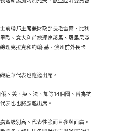
長塔斯馬加姆別托夫、歐亞經濟委員會
士前聯邦主席兼財政部長毛雷爾、比利
里歐、意大利前總理達萊馬、羅馬尼亞
總理克拉克和約翰·基、澳州前外長卡
織駐華代表也應邀出席。
自俄、美、英、法、加等14個國、曾為抗
代表也也將應邀出席。
嘉賓級別高、代表性強而且參與面廣。