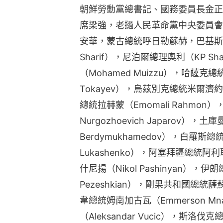
朝鮮勞動黨總書記、國務委員長金正
席梁強，老撾人民革命黨中央委員會
安華，蒙古總統呼日勒蘇赫，巴基斯坦總
Sharif），尼泊爾總理奧利（KP Sh
（Mohamed Muizzu），哈薩克總統
Tokayev），烏茲別克總統米爾濟約耶夫
總統拉赫蒙（Emomali Rahmon
Nurgozhoevich Japarov），
Berdymukhamedov），白羅斯總統
Lukashenko），阿塞拜疆總統阿利耶
什尼揚（Nikol Pashinyan），伊
Pezeshkian），剛果共和國總統薩蘇（
韋總統姆南加古瓦（Emmerson M
（Aleksandar Vucic），斯洛伐