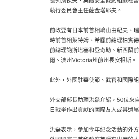
長列別傑夫、集體安全條約組織秘書
執行委員會主任薩金塔耶夫。
前政要有日本前首相鳩山由紀夫、瑞
時前首相萊特姆、希臘前總理柏賓德
前總理訥斯塔塞和登奇勒、新西蘭前
爾、澳州Victoria州前州長安祖斯。
此外，外國駐華使節、武官和國際組
外交部部長助理洪磊介紹，50位來
日戰爭作出貢獻的國際友人或其遺屬
洪磊表示，參加今年紀念活動的外方