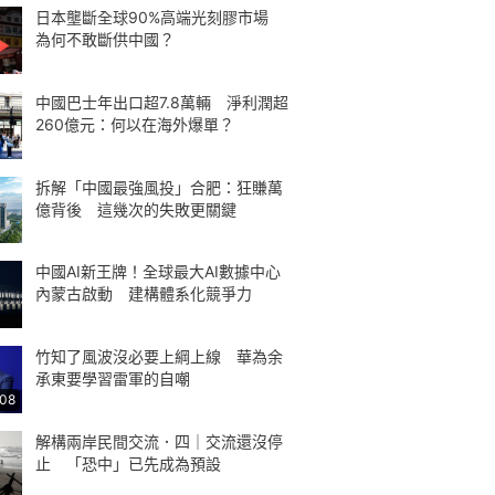
日本壟斷全球90%高端光刻膠市場
為何不敢斷供中國？
中國巴士年出口超7.8萬輛 淨利潤超
260億元：何以在海外爆單？
拆解「中國最強風投」合肥：狂賺萬
億背後 這幾次的失敗更關鍵
中國AI新王牌！全球最大AI數據中心
內蒙古啟動 建構體系化競爭力
竹知了風波沒必要上綱上線 華為余
承東要學習雷軍的自嘲
:08
解構兩岸民間交流．四｜交流還沒停
止 「恐中」已先成為預設