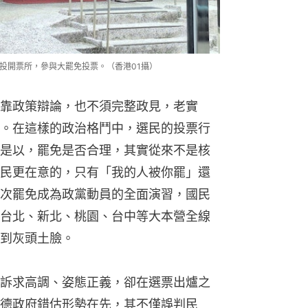
的投開票所，參與大罷免投票。（香港01攝）
靠政策辯論，也不須完整政見，老實
。在這樣的政治格鬥中，選民的投票行
是以，罷免是否合理，其實從來不是核
民更在意的，只有「我的人被你罷」還
次罷免成為政黨動員的全面演習，國民
台北、新北、桃園、台中等大本營全線
到灰頭土臉。
訴求高調、姿態正義，卻在選票出爐之
德政府錯估形勢在先，其不僅誤判民