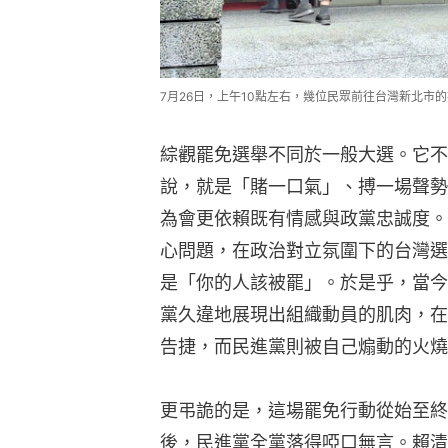
7月26日，上午10點左右，幾位民眾前往台灣新北市
綜觀罷免選舉不同於一般大選。它不
說，就是「賭一口氣」、搏一場聲勢
為會更依賴既有情感與政黨忠誠度。
心問題，在政治對立氛圍下的台灣選
是「你的人該被罷」。於是乎，當今
黨久違地展現出組織動員的肌肉，在
告捷，而民進黨則被自己煽動的火燒
更弔詭的是，這場罷免行動從始至終
後，民進黨全黨落得啞口無言。賴清