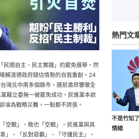
熱門文
稱「民間自主、民主實踐」的罷免選舉，然
場賴清德政府錯估情勢的自我重創。24
跨台灣北中南多個縣市，選前激昂響徹全
民黨籍立委無一被罷免成功，民進黨本欲
卻淪為戰略災難，一點都不誇張。
不是竹知
「空戰」，敗也「空戰」。民進黨與其
情緒
革」、「反對惡霸」、「守護民主」，