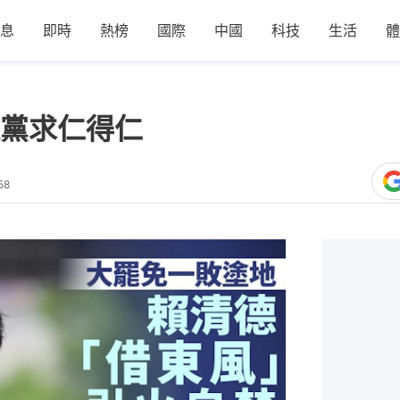
息
即時
熱榜
國際
中國
科技
生活
體
黨求仁得仁
58