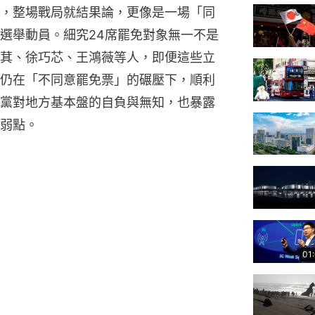
，整場戰局就結果論，更像是一場「同
選舉動員。細究24席罷免對象無一不是
萁、徐巧芯、王鴻薇等人，即便這些立
仍在「不同意罷免票」的碾壓下，順利
黨對地方基本盤的自負與無知，也暴露
弱點。
01