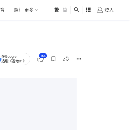
育
經濟
更多
01深圳
繁
觀點
|
简
健康
好食玩飛
登入
女
154
在Google
追蹤《香港01》