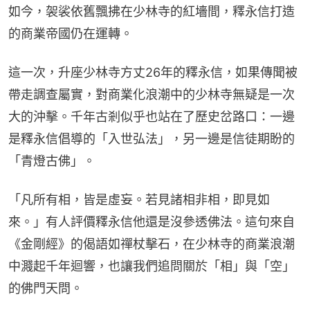
如今，袈裟依舊飄拂在少林寺的紅墻間，釋永信打造
的商業帝國仍在運轉。
這一次，升座少林寺方丈26年的釋永信，如果傳聞被
帶走調查屬實，對商業化浪潮中的少林寺無疑是一次
大的沖擊。千年古剎似乎也站在了歷史岔路口：一邊
是釋永信倡導的「入世弘法」，另一邊是信徒期盼的
「青燈古佛」。
「凡所有相，皆是虛妄。若見諸相非相，即見如
來。」有人評價釋永信他還是沒參透佛法。這句來自
《金剛經》的偈語如禪杖擊石，在少林寺的商業浪潮
中濺起千年迴響，也讓我們追問關於「相」與「空」
的佛門天問。