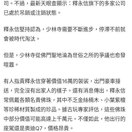
司。不過，最新天眼查顯示：釋永信旗下的多家公司
已處於吊銷或注銷狀態。
釋永信堅持認為，少林寺需要不斷進步，停滯不前就
會被時代淘汰。
但是，少林寺從佛門聖地淪為世俗之所的爭議也愈發
喧囂。
有人指責釋永信穿著價值16萬的袈裟，出門豪車接
送，完全沒有出家人的樣子。還有消息傳出，釋永信
常佩戴各類名貴佛珠，其中不乏金絲楠木、小葉紫檀
等珍稀材質製成的珍品。據古玩專家評估，這些佛珠
中部分價值可能高達上千萬元。不僅如此，他出行的
座駕還是奧迪Q7，價格昂貴。