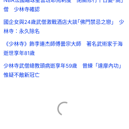
NBA法國籍球星雲班耶馬剃度 閉關修行十日變｢高｣
僧 少林寺確認
國企女與24歲武僧激戰酒店大談｢佛門禁忌之戀｣ 少
林寺：永久除名
《少林寺》飾李連杰師傅曇宗大師 著名武術家于海
逝世享年81歲
少林寺武僧總教頭病逝享年59歲 曾練「達摩內功」
惟疑不敵新冠亡