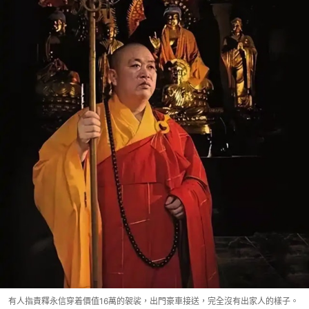
有人指責釋永信穿着價值16萬的袈裟，出門豪車接送，完全沒有出家人的樣子。