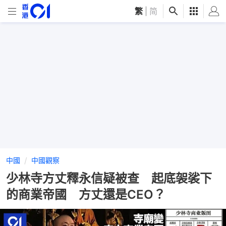
繁
|
简
中國
中國觀察
少林寺方丈釋永信疑被查 起底袈裟下
的商業帝國 方丈還是CEO？