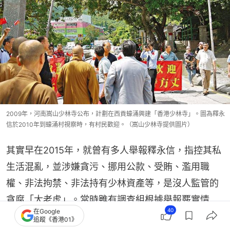
2009年，河南嵩山少林寺公布，計劃在西貢蠔涌興建「香港少林寺」。圖為釋永
信於2010年到蠔涌村視察時，有村民歡迎。（嵩山少林寺提供圖片）
其實早在2015年，就曾有多人舉報釋永信，指控其私
生活混亂，並涉嫌貪污、挪用公款、受賄、濫用職
權、非法拘禁、非法持有少林資產等，是沒人監管的
貪腐「大老虎」。當時雖有調查組根據舉報覈實情
40
在Google
況，但調查結果卻給了釋永信「清白」，事件最後不
追蹤《香港01》