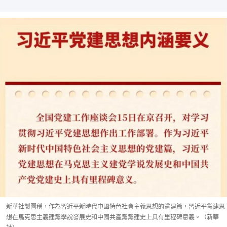
新華社製圖稱，作為習近平新時代中國特色社會主義思想的黨建篇，習近平黨建思
想在馬克思主義建黨學說發展史和中國共產黨黨建史上具有里程碑意義。（新華