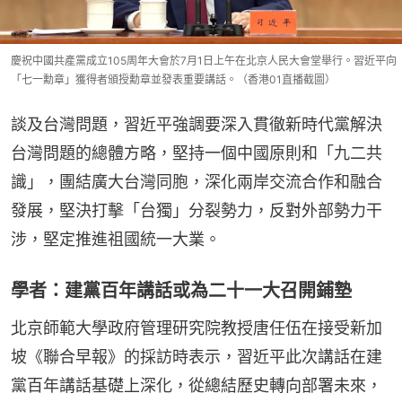
慶祝中國共產黨成立105周年大會於7月1日上午在北京人民大會堂舉行。習近平向
「七一勳章」獲得者頒授勳章並發表重要講話。（香港01直播截圖）
談及台灣問題，習近平強調要深入貫徹新時代黨解決
台灣問題的總體方略，堅持一個中國原則和「九二共
識」，團結廣大台灣同胞，深化兩岸交流合作和融合
發展，堅決打擊「台獨」分裂勢力，反對外部勢力干
涉，堅定推進祖國統一大業。
學者：建黨百年講話或為二十一大召開鋪墊
北京師範大學政府管理研究院教授唐任伍在接受新加
坡《聯合早報》的採訪時表示，習近平此次講話在建
黨百年講話基礎上深化，從總結歷史轉向部署未來，