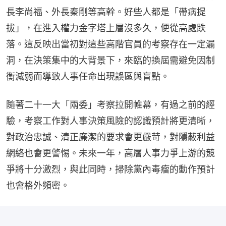
長李尚福、外長秦剛等高幹。好些人都是「帶病提
拔」，在進入權力金字塔上層沒多久，便從高處跌
落。這反映出當初對這些高階官員的考察存在一定漏
洞，在決策集中的大背景下，來臨的換屆需避免因制
衡減弱而導致人事任命出現誤區與盲點。
隨著二十一大「兩委」考察拉開帷幕，有過之前的經
驗，考察工作對人事決策風險的認識預計將更清晰，
對政治忠誠、清正廉潔的要求會更嚴苛，對隱蔽利益
網絡也會更警惕。未來一年，高層人事力爭上游的競
爭將十分激烈，與此同時，掃除黨內毒瘤的動作預計
也會格外頻密。