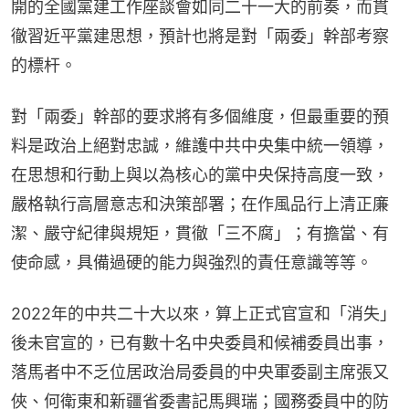
開的全國黨建工作座談會如同二十一大的前奏，而貫
徹習近平黨建思想，預計也將是對「兩委」幹部考察
的標杆。
對「兩委」幹部的要求將有多個維度，但最重要的預
料是政治上絕對忠誠，維護中共中央集中統一領導，
在思想和行動上與以為核心的黨中央保持高度一致，
嚴格執行高層意志和決策部署；在作風品行上清正廉
潔、嚴守紀律與規矩，貫徹「三不腐」；有擔當、有
使命感，具備過硬的能力與強烈的責任意識等等。
2022年的中共二十大以來，算上正式官宣和「消失」
後未官宣的，已有數十名中央委員和候補委員出事，
落馬者中不乏位居政治局委員的中央軍委副主席張又
俠、何衛東和新疆省委書記馬興瑞；國務委員中的防