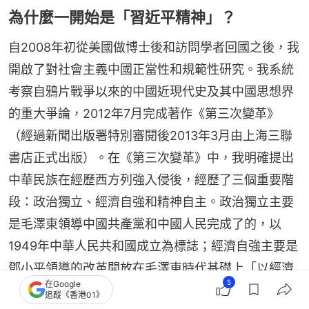
為什麼一開始是「習近平精神」？
自2008年初從美國做博士後和訪問學者回國之後，我
開啟了對社會主義中國正當性和規範性研究。我系統
考察自鴉片戰爭以來的中國近現代史及其中國思想界
的重大爭論，2012年7月完成著作《第三次變革》
（經過新聞出版署特別審閱後2013年3月由上海三聯
書店正式出版）。在《第三次變革》中，我明確提出
中華民族在經歷西方列強入侵後，經歷了三個重要階
段：政治獨立、經濟自強和精神自主。政治獨立主要
是毛澤東領導中國共產黨和中國人民完成了的，以
1949年中華人民共和國成立為標誌；經濟自強主要是
鄧小平領導的改革開放在毛澤東時代基礎上「以經濟
5
在Google
建設為中心」開啟的，以中國GDP總量在2010年位居
追蹤《香港01》