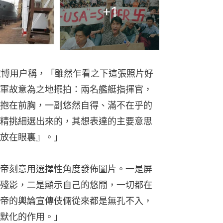
+
1
事微博用户稱，「雖然乍看之下這張照片好
軍故意為之地擺拍：兩名艦艇指揮官，
抱在前胸，一副悠然自得、滿不在乎的
精挑細選出來的，其想表達的主要意思
放在眼裏』。」
帝刻意用選擇性角度發佈圖片。一是屏
殘影，二是顯示自己的悠閒，一切都在
帝的輿論宣傳伎倆從來都是無孔不入，
默化的作用。」