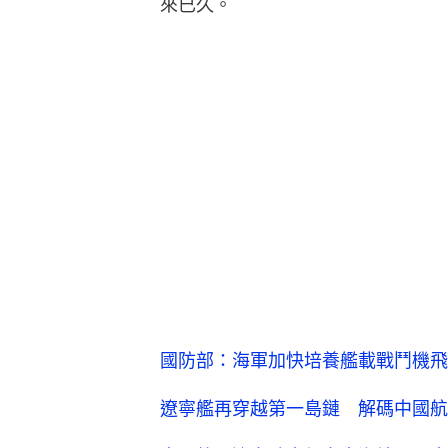
來已久。
國防部：海軍加快培養艦載戰鬥機飛
遼寧艦再穿越第一島鏈 解碼中國航