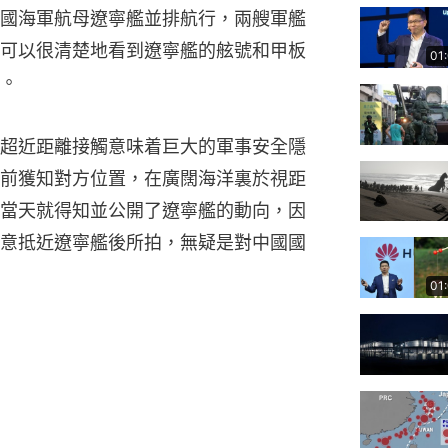
國海軍航母遼寧艦並排航行，兩艘軍艦
可以很清楚地看到遼寧艦的舷號和甲板
01
。
超近距離接觸意味着巨大的軍事安全隱
前獲知對方位置，在廣闊海洋裏於視距
當天就得知並公開了遼寧艦的動向，因
意抵近遼寧艦後所拍，無疑是對中國國
01