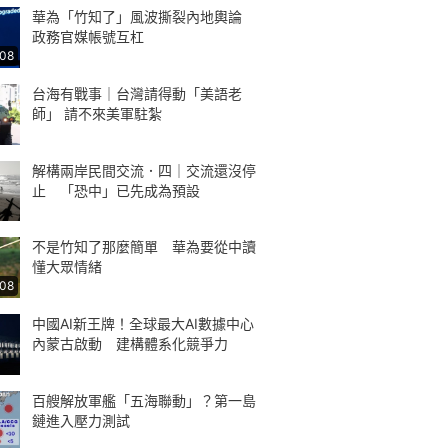
華為「竹知了」風波撕裂內地輿論
政務官媒帳號互杠
:08
台海有戰事｜台灣請得動「美語老
師」 請不來美軍駐紮
解構兩岸民間交流．四｜交流還沒停
止 「恐中」已先成為預設
不是竹知了那麼簡單 華為要從中讀
懂大眾情緒
:08
中國AI新王牌！全球最大AI數據中心
內蒙古啟動 建構體系化競爭力
百艘解放軍艦「五海聯動」？第一島
鏈進入壓力測試