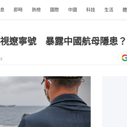
息
即時
熱榜
國際
中國
科技
生活
體
視遼寧號 暴露中國航母隱患？
22