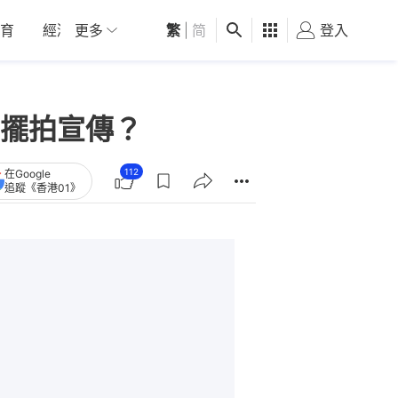
育
經濟
更多
01深圳
繁
觀點
|
简
健康
好食玩飛
登入
女
擺拍宣傳？
112
在Google
追蹤《香港01》