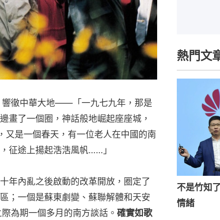
熱門文
》響徹中華大地——「一九七九年，那是
邊畫了一個圈，神話般地崛起座座城，
，又是一個春天，有一位老人在中國的南
，征途上揚起浩浩風帆……」
十年內亂之後啟動的改革開放，圈定了
不是竹知
區；一個是蘇東劇變、蘇聯解體和天安
情緒
之際為期一個多月的南方談話。
確實如歌