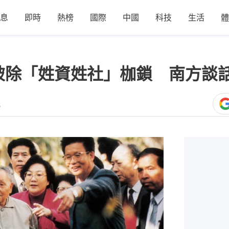
息
即時
熱榜
國際
中國
科技
生活
體
破除「姓資姓社」枷鎖 南方談
5