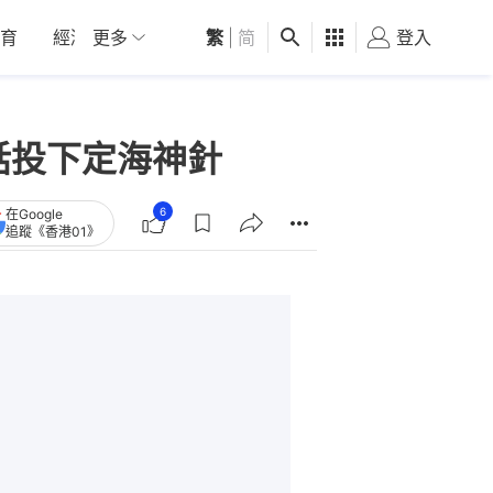
育
經濟
更多
01深圳
繁
觀點
|
简
健康
好食玩飛
登入
女
話投下定海神針
6
在Google
追蹤《香港01》