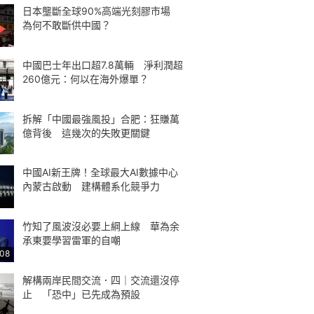
日本壟斷全球90%高端光刻膠市場
為何不敢斷供中國？
中國巴士年出口超7.8萬輛 淨利潤超
260億元：何以在海外爆單？
拆解「中國最強風投」合肥：狂賺萬
億背後 這幾次的失敗更關鍵
中國AI新王牌！全球最大AI數據中心
內蒙古啟動 建構體系化競爭力
竹知了風波沒必要上綱上線 華為余
承東要學習雷軍的自嘲
:08
解構兩岸民間交流．四｜交流還沒停
止 「恐中」已先成為預設