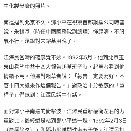
生化製藥廠的照片。
南巡迴到北京不久，鄧小平在視察首都鋼鐵公司時曾
說，朱鎔基（時任中國國務院副總理）懂經濟，不服
氣不行，還說對朱鎔基用晚了。
江澤民當時的確感覺不妙。1992年5月，他到北京玉
泉山看望中共十四大報告起草班子時，起草者看到他
情緒不高。他還對起草者說：「報告一定要寫好，不
管十四大誰來作這個報告。」對政治十分敏感的「筆
桿子」們感到：江澤民話中有話。
面對鄧小平南巡的衝擊波，江澤民重新權衡左右的力
量對比，最終還是站到鄧小平這一邊。1992年2月3日
（農曆除夕），即鄧小平離開珠海五天後，江澤民打