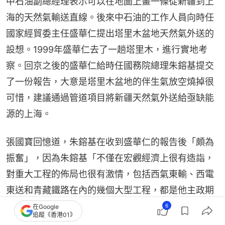
中石油副總經理表示可以在地圖上畫一條從新疆到上
海的天然氣輸送直線。後來中石油的工作人員向時任
國家經貿委主任盛華仁提出塔里木盆地天然氣外送的
設想。1999年盛華仁去了一趟塔里木，進行實地考
察。回京之後的盛華仁給時任國務院總理朱鎔基提交
了一份報告，大意是塔里木盆地的伴生氣放空燒掉很
可惜，建議通過管道項目將新疆天然氣外送給亟缺能
源的上海。
張國寶回憶道，朱鎔基在收到盛華仁的報告後「頗為
振奮」，因為朱鎔基「不僅在宏觀經濟上很有造詣，
對重大工程的佈局也很有激情，包括西氣東輸、西電
東送和青藏鐵路在內的幾個大型工程，都是他主政期
間決定的」。
6
在Google
追蹤《香港01》