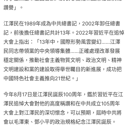
讚譽」。
江澤民在1989年成為中共總書記，2002年卸任總書
記，前後擔任總書記共計13年。2022年習近平在追悼
大會上指出：「13年中，國際形勢風雲變幻……江澤
民同志帶領黨的中央領導集體……正確處理改革發展
穩定關係，推動社會主義物質文明、政治文明、精神
文明建設和黨的建設取得舉世矚目的新進展，成功把
中國特色社會主義推向21世紀。」
今年8月17日是江澤民誕辰100周年，鑑於習近平在江
澤民追悼大會對他的高度稱讚和在中共成立105周年
大會上對江澤民的深切懷念，可以預期，屆時中共將
會以毛澤東、鄧小平的政治規格紀念江澤民誕辰。