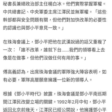
秘書長兼總政治部主任楊白冰。他們實際掌握軍權。
中共總書記、中央軍委主席江澤民並無軍權。「這些
幹部都與安全問題有關，但他們對加快改革的必要性
的認識也與鄧小平意見一致。」
在珠海會議上，鄧小平把他在武漢說過的話又重複了
一次：「誰不改革，誰就下台……我們的領導看上去
像是在做事，但他們沒做任何有用的事。」
傅高義認為，出席珠海會議的軍隊強大陣容表明，如
有必要，軍隊高層願意擁護一位新的領導人。
根據《鄧小平時代》披露，珠海會議是鄧小平南巡期
間江澤民改變立場的關鍵。1992年2月中旬，鄧小平
返回北京前幾天，江澤民已經公開說，他擁護鄧小平