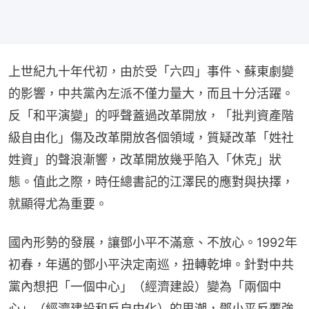
上世紀九十年代初，由於受「六四」事件、蘇東劇變
的影響，中共黨內左派不僅力量大，而且十分活躍。
反「和平演變」的呼聲蓋過改革開放，「批判資產階
級自由化」傷及改革開放各個領域，質疑改革「姓社
姓資」的聲浪漸響，改革開放幾乎陷入「休克」狀
態。值此之際，時任總書記的江澤民的應對與抉擇，
就顯得尤為重要。
國內形勢的發展，讓鄧小平不滿意、不放心。1992年
初春，年邁的鄧小平決定南巡，扭轉乾坤。針對中共
黨內想把「一個中心」（經濟建設）變為「兩個中
心」（經濟建設和反自由化）的思潮，鄧小平反覆強