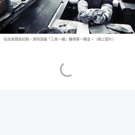
在改革開放初期，深圳憑藉「三來一補」賺得第一桶金。（網上圖片）