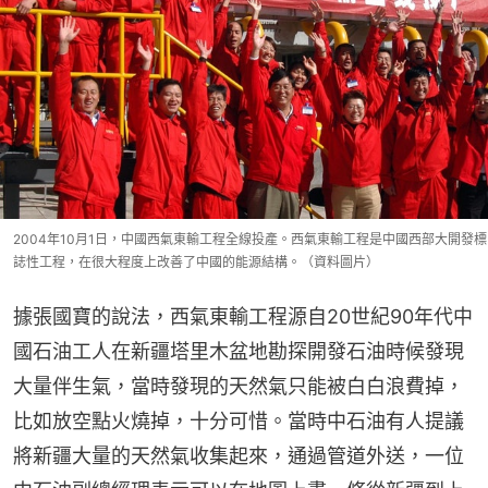
2004年10月1日，中國西氣東輸工程全線投產。西氣東輸工程是中國西部大開發標
誌性工程，在很大程度上改善了中國的能源結構。（資料圖片）
據張國寶的說法，西氣東輸工程源自20世紀90年代中
國石油工人在新疆塔里木盆地勘探開發石油時候發現
大量伴生氣，當時發現的天然氣只能被白白浪費掉，
比如放空點火燒掉，十分可惜。當時中石油有人提議
將新疆大量的天然氣收集起來，通過管道外送，一位