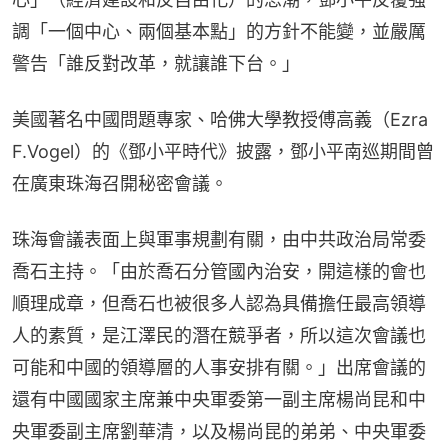
調「一個中心、兩個基本點」的方針不能變，並嚴厲
警告「誰反對改革，就讓誰下台。」
美國著名中國問題專家、哈佛大學教授傅高義（Ezra 
F.Vogel）的《鄧小平時代》披露，鄧小平南巡期間曾
在廣東珠海召開秘密會議。
珠海會議表面上與軍事規劃有關，由中共政治局常委
喬石主持。「由於喬石分管國內治安，開這樣的會也
順理成章，但喬石也被很多人認為具備擔任最高領導
人的素質，是江澤民的潛在競爭者，所以這次會議也
可能和中國的領導層的人事安排有關。」出席會議的
還有中國國家主席兼中央軍委第一副主席楊尚昆和中
央軍委副主席劉華清，以及楊尚昆的弟弟、中央軍委