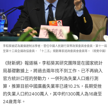
李稻葵被認為屬偏建制派學者，曾任中國人民銀行貨幣政策委員會委員，第十一屆
至第十三屆全國政協委員， 「十二五」規劃專家諮詢委員會委員等。（視覺中國）
《財新網》報道稱，李稻葵其研究團隊是在國家統計
局基礎數據上，將過去兩年找不到工作、已不再納入
官方統計口徑的勞動力，一併列為失業人口進行測
算，推算目前中國廣義失業率已達10.2%，長期受挫
的失業人口約2400萬人，其中約1300萬人為16歲至
24歲青年。