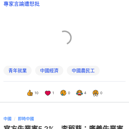
專家言論遭怒批
青年就業
中國經濟
中國農民工
10
1
0
4
0
中國
即時中國
官方失業率5.2% 李稻葵：廣義失業率