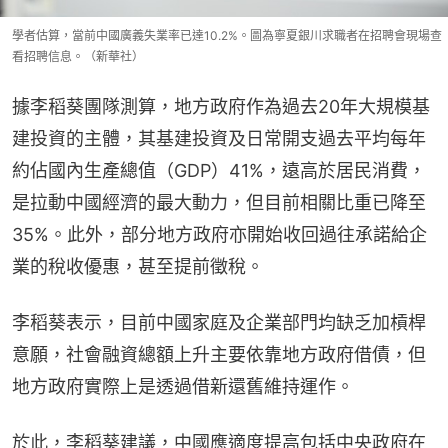
學者估算，當前中國廣義失業率已達10.2%。圖為寧夏銀川求職者在招聘會現場查
看招聘信息。（新華社）
據李稻葵團隊測算，地方政府作為過去20年大規模基
建投資的主體，其基建投資及日常開支過去平均每年
約佔國內生產總值（GDP）41%，遠高於居民消費，
是拉動中國經濟的最大動力，但目前相關比重已降至
35%。此外，部分地方政府亦開始收回過往承諾給企
業的稅收優惠，甚至提前徵稅。
李稻葵表示，目前中國家庭及企業部門均缺乏加槓桿
意願，社會融資總額上升主要依靠地方政府借債，但
地方政府實際上是透過借新還舊維持運作。
於此，李稻葵建議，中國應適度提高包括中央政府在