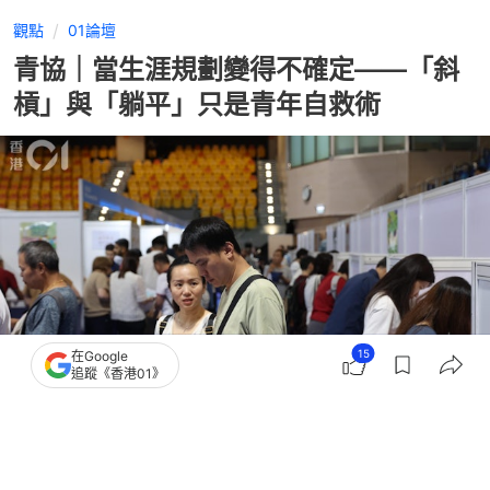
觀點
01論壇
青協｜當生涯規劃變得不確定——「斜
槓」與「躺平」只是青年自救術
15
在Google
追蹤《香港01》
撰文：
01論壇
出版：
2026-08-05 15:00
更新：
2026-08-05 15:00