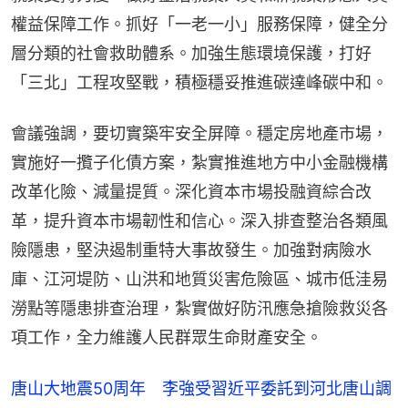
權益保障工作。抓好「一老一小」服務保障，健全分
層分類的社會救助體系。加強生態環境保護，打好
「三北」工程攻堅戰，積極穩妥推進碳達峰碳中和。
會議強調，要切實築牢安全屏障。穩定房地產市場，
實施好一攬子化債方案，紮實推進地方中小金融機構
改革化險、減量提質。深化資本市場投融資綜合改
革，提升資本市場韌性和信心。深入排查整治各類風
險隱患，堅決遏制重特大事故發生。加強對病險水
庫、江河堤防、山洪和地質災害危險區、城市低洼易
澇點等隱患排查治理，紮實做好防汛應急搶險救災各
項工作，全力維護人民群眾生命財產安全。
唐山大地震50周年 李強受習近平委託到河北唐山調