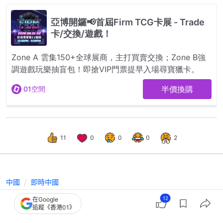
11
0
0
0
2
中國
即時中國
兩會｜全國政協會議3.4召開 將列席人
12
在Google
追蹤《香港01》
大會議討論「十五五」草案