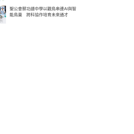
聖公會蔡功譜中學以觀鳥串連AI與智
能鳥巢 跨科協作培育未來通才