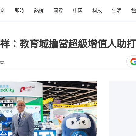
息
即時
熱榜
國際
中國
科技
生活
體
祥：教育城擔當超級增值人助打
57