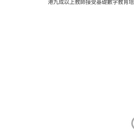
建中央平台 共享算力、數據
除了教師培訓，李漢祥認為，《藍圖
台，是推動香港數字教育的重要一步
台，不但成本高昂，亦難以發揮規模
力、資料分析能力及網絡安全保障，