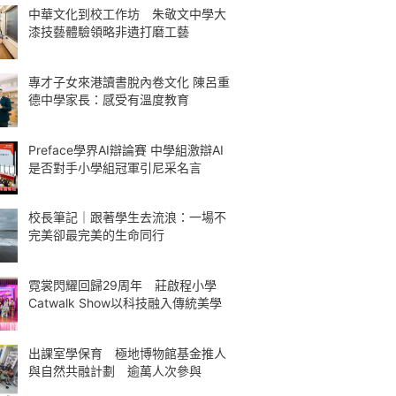
中華文化到校工作坊 朱敬文中學大
漆技藝體驗領略非遺打磨工藝
專才子女來港讀書脫內卷文化 陳呂重
德中學家長：感受有溫度教育
Preface學界AI辯論賽 中學組激辯AI
是否對手小學組冠軍引尼采名言
校長筆記｜跟著學生去流浪：一場不
完美卻最完美的生命同行
霓裳閃耀回歸29周年 莊啟程小學
Catwalk Show以科技融入傳統美學
出課室學保育 極地博物館基金推人
與自然共融計劃 逾萬人次參與