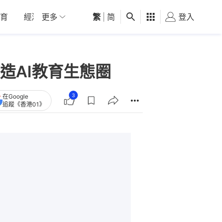
育
經濟
更多
01深圳
繁
觀點
|
简
健康
好食玩飛
登入
女
造AI教育生態圈
3
在Google
追蹤《香港01》