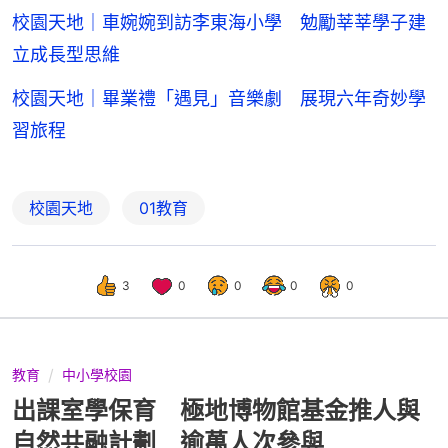
校園天地｜車婉婉到訪李東海小學 勉勵莘莘學子建
立成長型思維
校園天地｜畢業禮「遇見」音樂劇 展現六年奇妙學
習旅程
校園天地
01教育
3
0
0
0
0
教育
中小學校園
出課室學保育 極地博物館基金推人與
自然共融計劃 逾萬人次參與