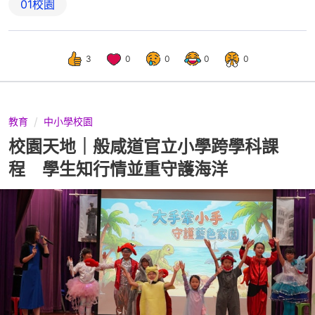
01校園
3
0
0
0
0
教育
中小學校園
校園天地｜般咸道官立小學跨學科課
程 學生知行情並重守護海洋