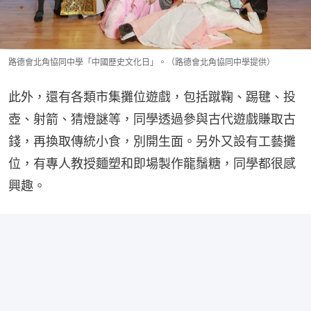
路德會北角協同中學「中國歷史文化日」。（路德會北角協同中學提供）
此外，還有各類市集攤位遊戲，包括蹴鞠、踢毽、投
壺、射箭、猜燈謎等，同學透過參與古代遊戲賺取古
錢，再換取傳統小食，別開生面。另外又設有工藝攤
位，有專人教授麵塑和即場製作龍鬚糖，同學都很感
興趣。