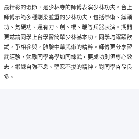
最精彩的環節，是少林寺的師傅表演少林功夫。台上
師傅示範多種剛柔並重的少林功夫，包括拳術、鐵頭
功、氣硬功、還有刀、劍、棍、鞭等兵器表演。期間
更邀請同學上台學習簡單少林基本功，同學均躍躍欲
試，爭相參與，體驗中華武術的精粹。師傅更分享習
武經驗，勉勵同學為學如同練武，要成功則須專心致
志，鍛鍊自強不息、堅忍不拔的精神，對同學啓發良
多。