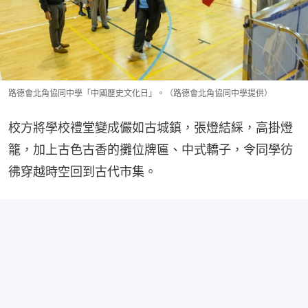
路德會北角協同中學「中國歷史文化日」。（路德會北角協同中學提供）
校方將學校禮堂變成儼如古城鎮，張燈結綵，高掛燈
籠，加上古色古香的攤位牌匾、中式轎子，令同學彷
彿穿越時空回到古代市集。