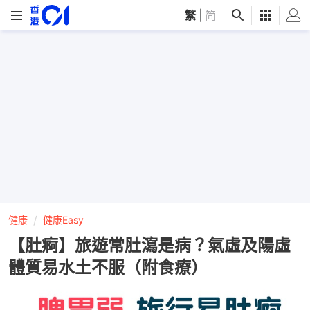
繁
|
简
健康
健康Easy
【肚痾】旅遊常肚瀉是病？氣虛及陽虛
體質易水土不服（附食療）