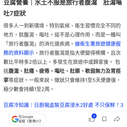
豆腐營養｜水土不服是旅行者腹瀉 肚瀉嘔
吐7症狀
很多人一到新環境，特別氣候、衛生習慣完全不同的
地方，就腹瀉、嘔吐。這不是心理作用，而是一種叫
「旅行者腹瀉」的消化道疾病。
據衛生署旅遊健康服
務的資料顯示
，旅行者腹瀉是指大便變得稀爛，且次
數比平時多2倍以上，多發生在旅途中或歸家後。 包
括
腹瀉、肚痛、疲倦、嘔吐、肚脹、軟弱無力及胃痉
挛
等症狀。一般來說，徵狀只會維持1至5天便康復，
極少數會持續1至2周。
豆腐冷知識｜日廚揭盒裝豆腐浸水2好處 不只保鮮！3
步延長保鮮1周
3
在Google
追蹤《香港01》