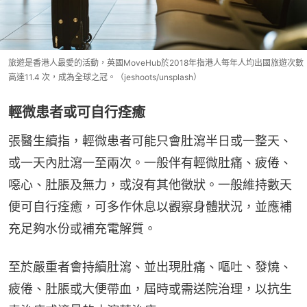
旅遊是香港人最愛的活動，英國MoveHub於2018年指港人每年人均出國旅遊次數
高達11.4 次，成為全球之冠。（jeshoots/unsplash）
輕微患者或可自行痊癒
張醫生續指，輕微患者可能只會肚瀉半日或一整天、
或一天內肚瀉一至兩次。一般伴有輕微肚痛、疲倦、
噁心、肚脹及無力，或沒有其他徵狀。一般維持數天
便可自行痊癒，可多作休息以觀察身體狀況，並應補
充足夠水份或補充電解質。
至於嚴重者會持續肚瀉、並出現肚痛、嘔吐、發燒、
疲倦、肚脹或大便帶血，屆時或需送院治理，以抗生