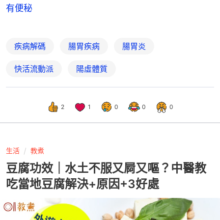
有便秘
疾病解碼
腸胃疾病
腸胃炎
快活流動派
陽虛體質
2
1
0
0
0
生活
教煮
豆腐功效｜水土不服又屙又嘔？中醫教
吃當地豆腐解決+原因+3好處