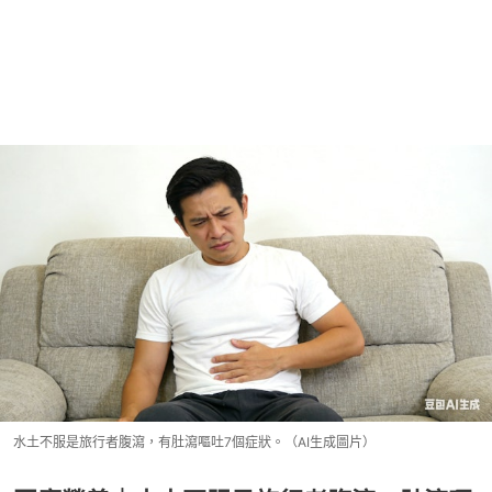
水土不服是旅行者腹瀉，有肚瀉嘔吐7個症狀。（AI生成圖片）