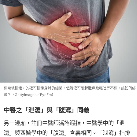
適當地排泄，的確可排走身體的細菌，但腹瀉可引起肚痛及嘔吐等不適，該如何紓
緩？（Gettyimages／EyeEm）
中醫之「泄瀉」與「腹瀉」同義
另一邊廂，註冊中醫師潘諮遐指，中醫學中的「泄
瀉」與西醫學中的「腹瀉」含義相同。「泄瀉」指排