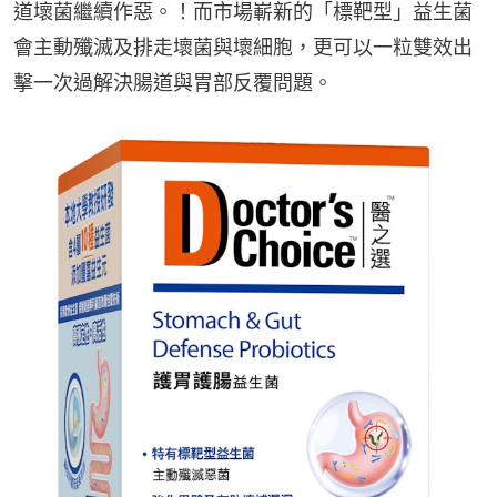
道壞菌繼續作惡。！而市場嶄新的「標靶型」益生菌
會主動殲滅及排走壞菌與壞細胞，更可以一粒雙效出
擊一次過解決腸道與胃部反覆問題。