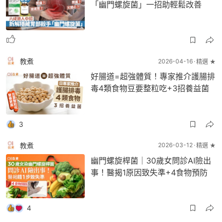
「幽門螺旋菌」一招助輕鬆改善
教煮
2026-04-16
精選 ★
好腸道=超強體質！專家推介護腸排
毒4類食物豆要整粒吃+3招養益菌
3
教煮
2026-03-12
精選 ★
幽門螺旋桿菌｜30歲女問診AI險出
事！醫揭1原因致失準+4食物預防
4