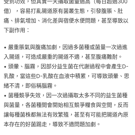
受到功效，但其實一天攝取菌量過高（每日超過300
億），容易打亂腸道原有菌叢生態，引發腹脹、肚
痛、排氣增加、消化差與宿便水便問題，甚至導致以
下副作用：
• 嚴重脹氣與腹痛加劇，因過多菌種或菌量一次過進
入腸道，可造成嚴重的腸道不適，甚至腹痛難耐。
• 頭暈、腦霧，因部分益生菌在代謝過程中會產生D-
乳酸，當這些D-乳酸在血液中積累，可導致頭暈、思
緒不清，即俗稱腦霧。
• 菌種競爭失效，因一次過攝取太多不同的益生菌種
與菌量，各菌種間會開始相互競爭糧食與空間，反而
讓每種菌株都無法有效繁殖，甚至有可能把腸道內原
本存在的好菌踢走，導致不適問題加劇。