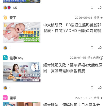
65
親子
2026-05-04
精選 ★
中大破研究｜BB腸道生態影響腦部
發展、自閉症ADHD 剖腹產為關鍵
1
健康Easy
2026-01-15
特約內容
經常減肥失敗？藥劑師揭4大餓底原
因 實證無需節食躺着瘦
1
開罐
2026-03-22
精選 ★
經常肚瀉／便秘腹脹？日本醫生教