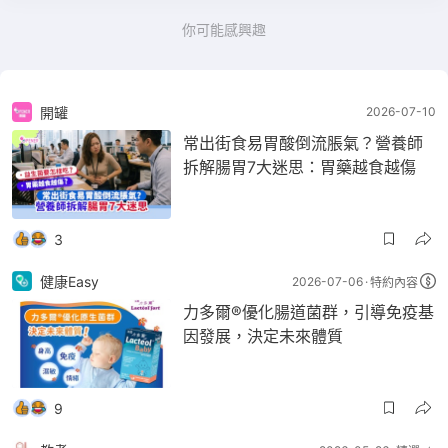
你可能感興趣
開罐
2026-07-10
常出街食易胃酸倒流脹氣？營養師
拆解腸胃7大迷思：胃藥越食越傷
3
健康Easy
2026-07-06
特約內容
力多爾®優化腸道菌群，引導免疫基
因發展，決定未來體質
9