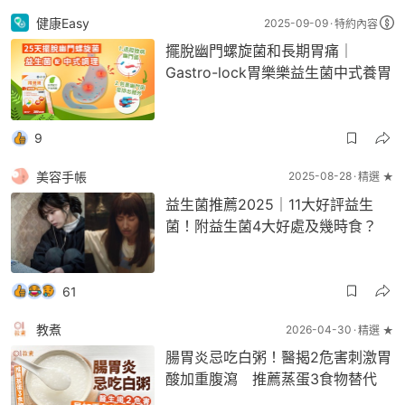
健康Easy
2025-09-09
特約內容
擺脫幽門螺旋菌和長期胃痛｜
Gastro-lock胃樂樂益生菌中式養胃
9
美容手帳
2025-08-28
精選 ★
益生菌推薦2025｜11大好評益生
菌！附益生菌4大好處及幾時食？
61
教煮
2026-04-30
精選 ★
腸胃炎忌吃白粥！醫揭2危害刺激胃
酸加重腹瀉 推薦蒸蛋3食物替代