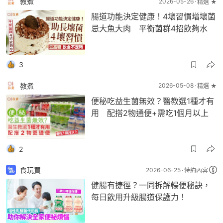
教煮
2026-05-26
精選 ★
腸道功能決定健康！4壞習慣增壞菌
忌大魚大肉 平衡菌群4招飲夠水
3
教煮
2026-05-08
精選 ★
便秘吃益生菌無效？醫教選1種才有
用 配搭2物通便+需吃1個月以上
2
食玩買
2026-06-25
特約內容
健腸有捷徑？一同拆解暢便秘訣，
每日飲用升級腸道保護力！