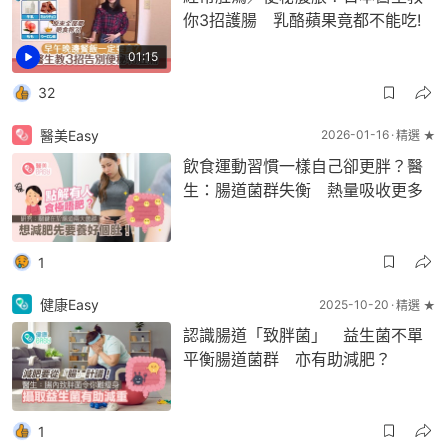
你3招護腸 乳酪蘋果竟都不能吃!
01:15
32
醫美Easy
2026-01-16
精選 ★
飲食運動習慣一樣自己卻更胖？醫
生：腸道菌群失衡 熱量吸收更多
1
健康Easy
2025-10-20
精選 ★
認識腸道「致胖菌」 益生菌不單
平衡腸道菌群 亦有助減肥？
1