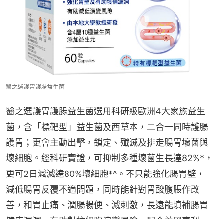
醫之選護胃護腸益生菌
醫之選護胃護腸益生菌選用科研級歐洲4大家族益生
菌，含「標靶型」益生菌及西草本，二合一同時護腸
護胃；更會主動出擊，鎖定、殲滅及排走腸胃壞菌與
壞細胞。經科研實證，可抑制多種壞菌生長達82%*，
更可2日減滅達80%壞細胞*^。不只能強化腸胃壁，
減低腸胃反覆不適問題，同時能針對胃酸腹脹作改
善，和胃止痛、潤腸暢便、減刺激，長遠能填補腸胃