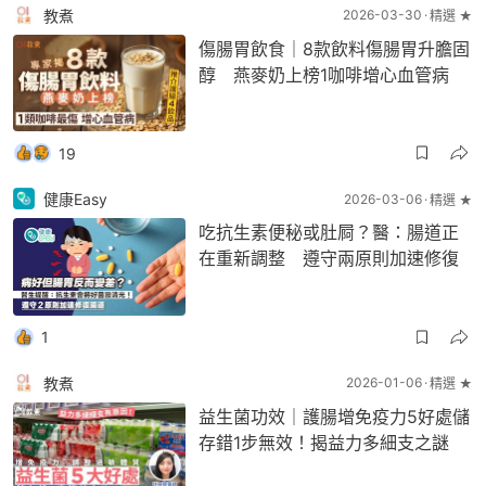
教煮
2026-03-30
精選 ★
傷腸胃飲食｜8款飲料傷腸胃升膽固
醇 燕麥奶上榜1咖啡增心血管病
19
健康Easy
2026-03-06
精選 ★
吃抗生素便秘或肚屙？醫：腸道正
在重新調整 遵守兩原則加速修復
1
教煮
2026-01-06
精選 ★
益生菌功效｜護腸增免疫力5好處儲
存錯1步無效！揭益力多細支之謎