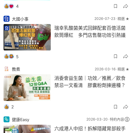
4
大國小事
2026-07-23
精選 ★
瑞幸乳酸菌美式回歸配套百億活菌
飲筒爆紅 多門店售罄功效引熱議
5
教煮
2026-03-16
精選 ★
消委會益生菌｜功效／推薦／飲食
禁忌一文看清 膠囊粉劑揀邊種？
2
健康Easy
2026-03-20
特約內容
六成港人中招！拆解隱藏胃部殺手