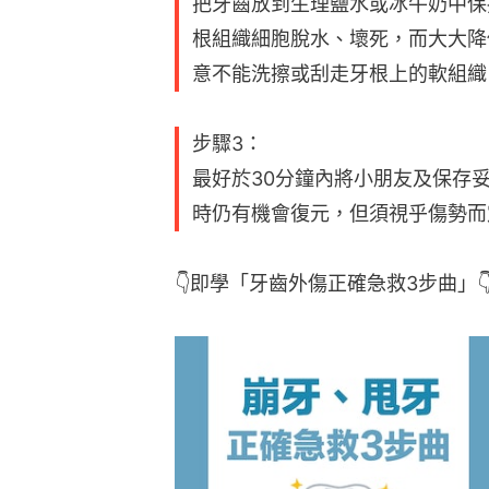
把牙齒放到生理鹽水或冰牛奶中保
根組織細胞脫水、壞死，而大大降
意不能洗擦或刮走牙根上的軟組織
步驟3：
最好於30分鐘內將小朋友及保存
時仍有機會復元，但須視乎傷勢而
👇即學「牙齒外傷正確急救3步曲」