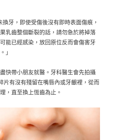
還未換牙，即使受傷後沒有即時表面傷痕，
果乳齒整個斷裂的話，請勿急於將掉落
可能已經感染，放回原位反而會傷害牙
。」
盡快帶小朋友就醫。牙科醫生會先拍攝
碎片有沒有殘留在嘴唇內或牙齦裡，從而
理，直至換上恆齒為止。