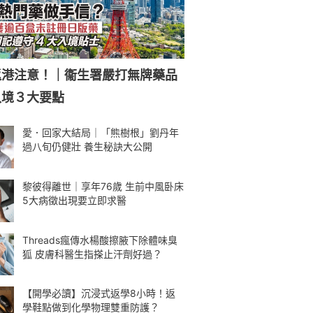
返港注意！｜衞生署嚴打無牌藥品
入境３大要點
愛．回家大結局｜「熊樹根」劉丹年
過八旬仍健壯 養生秘訣大公開
黎彼得離世｜享年76歲 生前中風卧床
5大病徵出現要立即求醫
Threads瘋傳水楊酸擦腋下除體味臭
狐 皮膚科醫生指搽止汗劑好過？
【開學必讀】沉浸式返學8小時！返
學鞋點做到化學物理雙重防護？