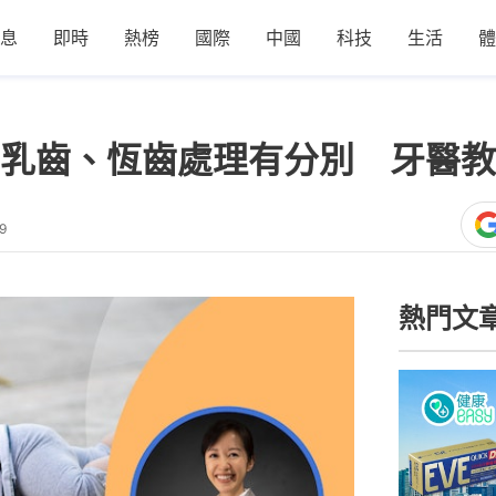
息
即時
熱榜
國際
中國
科技
生活
體
乳齒、恆齒處理有分別 牙醫教
9
熱門文