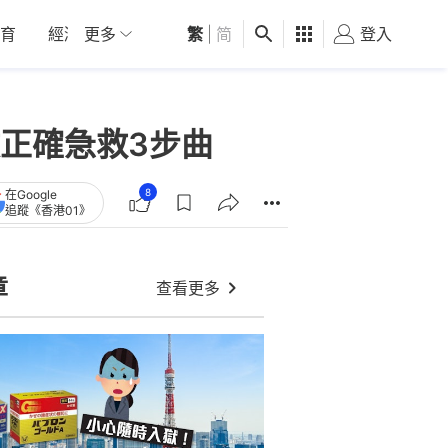
育
經濟
更多
01深圳
繁
觀點
|
简
健康
好食玩飛
登入
女
正確急救3步曲
8
在Google
追蹤《香港01》
章
查看更多