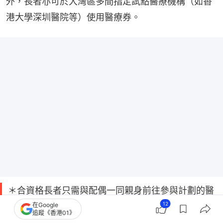
外，長者亦可於大灣區多間指定試點醫療機構（如香
港大學深圳醫院等）使用醫療券。
＊合資格長者只需與配偶一同親身前往參與計劃的醫
12
療服務機構，在其中一人需要使用醫療券支付醫療服
在Google
追蹤《香港01》
務時，向職員要求連結雙方的醫療券戶口即可。