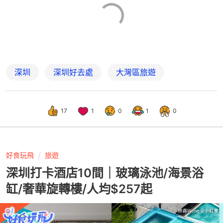
深圳
深圳好去處
大灣區旅遊
17
1
0
1
0
好食玩飛
旅遊
深圳打卡酒店10間｜玻璃泳池/海景浴
缸/奢華旋轉樓/人均$257起